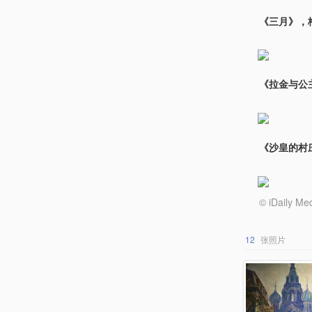
《三月》，梅
《拉金与公主
《沙皇的村庄
© iDail
12
张照片