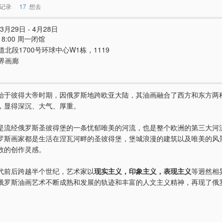
记录
17
想去
3月29日 - 4月28日
- 18:00 周一闭馆
道北段1700号环球中心W1栋，1119
界画廊
始于彼得大帝时期，因俄罗斯地跨欧亚大陆，其油画融合了西方和东方两
，显得深沉、大气、厚重。
是流经俄罗斯圣彼得堡的一条忧郁唯美的河流，也是整个欧洲的第三大河
罗斯画家都是生活在涅瓦河畔的圣彼得堡，堡城浪漫的建筑以及唯美的风
数的创作灵感。
代前后跨越半个世纪，艺术家以
现实主义，印象主义，表现主义
等迥然相
俄罗斯油画艺术不断成熟和发展的轨迹和丰富的人文主义精神，再现了俄