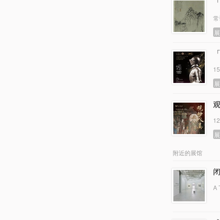
常
1
1
附近的展馆
闭
A 