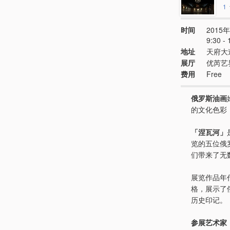
1
时间
2015年
9:30 
地址
天府大
展厅
优芮艺
费用
Free
俄罗斯油画
的文化色彩
「涅瓦河」
览的五位俄
们带来了无
展览作品年
格，展示了
历史印记。
参展艺术家