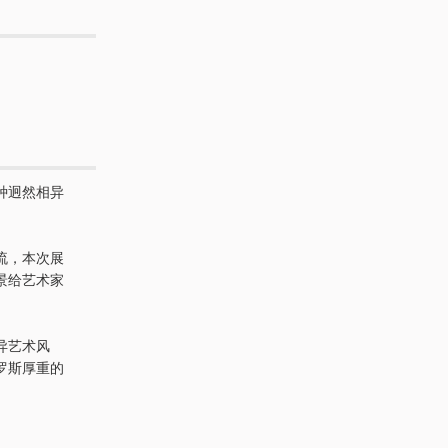
种迥然相异
流，本次展
景给艺术家
异艺术风
罗斯厚重的