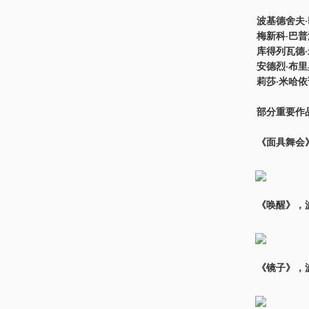
波基德舍夫
梅新科·巴普
库得列瓦德
安德烈·布
莉莎·米哈
部分重要作
《面具舞会》
《唤醒》，波
《镜子》，波