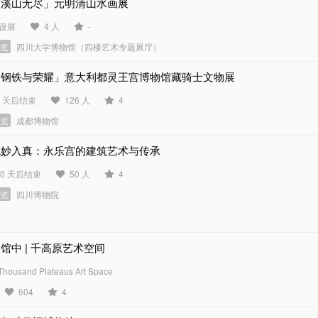
「溪山无尽」元明清山水画展
设展
4 人
-
展览
四川大学博物馆（四楼艺术专题展厅）
「钢铁与荣耀」意大利都灵王宫博物馆藏骑士文物展
5 天后结束
126 人
4
展览
成都博物馆
观妙入真：永乐宫的建筑艺术与传承
20 天后结束
50 人
4
展览
四川博物院
馆中 | 千高原艺术空间
Thousand Plateaus Art Space
604
4