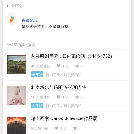
1
条评论
夜雪允珏
是毕达哥拉斯，不是哥斯拉。
展馆里的其他展览
从黑暗到启蒙：日内瓦绘画（1444-1782）
49 天后开始
1 人
-
未开始
日内瓦美术历史博物馆
利奥塔尔与玛丽·安托瓦内特
56 天后开始
1 人
-
未开始
日内瓦美术历史博物馆
瑞士画家 Carlos Schwabe 作品展
8 天后结束
1 人
-