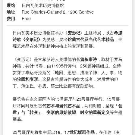
展馆
日内瓦美术历史博物馆
地址
Rue Charles-Galland 2, 1206 Genève
费用
Free
日内瓦美术历史博物馆举办《
变形记
》主题特展，以
古希腊
诗歌《变形记》
为灵感，展出
馆藏古代及当代艺术精品
，呈
现艺术品在外形和精神内核上的变形和延展。
《变形记》是古希腊诗人奥维德的
长篇叙事诗
，取材于罗马
神话，共计15卷，由11995行诗句、250篇神话组成。全诗
贯穿了毕达哥拉斯的「
轮回
」思想，描绘了神、人、事、物
的
轮回和变形
。这是古希腊诗作的集大成者，对后世的但
丁、薄伽丘、乔叟、莎士比亚都有深刻影响。
展览将在永久展区内的15号展厅与23号展厅举行。15号展
厅将同时展出
古代艺术与当代艺术品
，两相对照，呈现
「创
世」与「转变」
、
变形的原始欲望
、
时空的重新定义
等主题
展品。
23号展厅则将集中展出
16、17世纪版画作品
，在传达《变