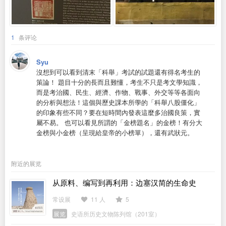
1
条评论
Syu
沒想到可以看到清末「科舉」考試的試題還有得名考生的
策論！ 題目十分的長而且難懂，考生不只是考文學知識，
而是考治國、民生、經濟、作物、戰事、外交等等各面向
的分析與想法！這個與歷史課本所學的「科舉八股僵化」
的印象有些不同？要在短時間內發表這麼多治國良策，實
屬不易。 也可以看見所謂的「金榜題名」的金榜！有分大
金榜與小金榜（呈現給皇帝的小榜單），還有武狀元。
附近的展览
从原料、编写到再利用：边塞汉简的生命史
常设展
11 人
5
展览
史语所历史文物陈列馆（201室）