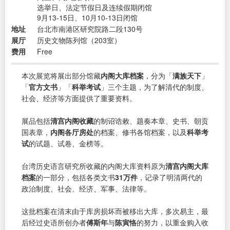
选举日、法定节假日及连续假期闭馆
9月13-15日、10月10-13日闭馆
地址
台北市南港区研究院路二段130号
展厅
历史文物陈列馆（203室）
费用
Free
本次展览将展出部分馆藏
内阁大库档案
，分为「
满族天下
」
「
官方文书
」「
科举考试
」三个主题，为了解清代的制度、
社会、经济等方面提供了重要资料。
展品包括
清宫内阁收藏
的制诏诰敕、题奏本章、史书、朝贡
国表章，
内阁各厅房处
的档案、修书各馆档案，以及
科举考
试
的试题、试卷、金榜等。
台湾历史语言研究所收藏的内阁大库资料原为
清宫内阁大库
档案
的一部分，包括各类文书
31万件
，记录了明清两代的
政治制度、社会、经济、军事、法律等。
这批档案在清末由于库房损坏而被移出大库，多次易主，最
后经过史语所创办者
傅斯年
与
陈寅恪
的努力，以重金购入收