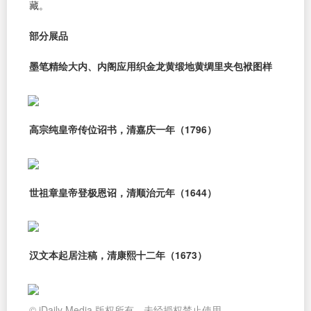
藏。
部分展品
墨笔精绘大内、内阁应用织金龙黄缎地黄绸里夹包袱图样
高宗纯皇帝传位诏书，清嘉庆一年（1796）
世祖章皇帝登极恩诏，清顺治元年（1644）
汉文本起居注稿，清康熙十二年（1673）
© iDaily Media 版权所有，未经授权禁止使用。