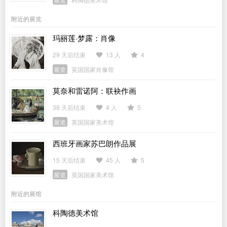
附近的展览
玛丽莲·梦露：肖像
29 天后结束
13 人
4
展览
英国国家肖像馆
莫奈和雷诺阿：联袂作画
38 天后结束
4 人
5
展览
英国国家美术馆
西班牙画家苏巴朗作品展
15 天后结束
45 人
5
展览
英国国家美术馆
附近的展馆
科陶德美术馆