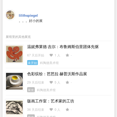
lilithspiegel
。。。好小的展
展馆里的其他展览
温妮弗莱德·吉尔：布鲁姆斯伯里团体先驱
67 天后开始
1 人
-
未开始
科陶德美术馆
色彩缤纷：芭芭拉·赫普沃斯作品展
29 天后结束
5 人
-
展览
科陶德美术馆
版画工作室：艺术家的工坊
36 天后结束
0 人
-
展览
科陶德美术馆