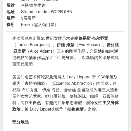
展馆
科陶德美术馆
地址
Strand, London WC2R 0RN
展厅
3层展厅
费用
Free（需入馆门票）
本次展览将汇聚20世纪女性艺术先驱
路易斯·布尔乔亚
（Louise Bourgeois）、
伊娃·海瑟
（Eva Hesse）、
爱丽丝
·亚当斯
（Alice Adams）三人的雕塑作品，介绍她们如何通
过狡黠的抽象作品探讨「性与身体」，以新颖的艺术形式颠
覆现代雕塑。
美国知名艺术评论家兼策展人 Lucy Lippard 于1966年策划
题为「古怪的抽象」（Eccentric Abstraction）的展览，路
易斯·布尔乔亚、伊娃·海瑟、爱丽丝·亚当斯成为唯三入选参
展的女性艺术家。她们用乳胶、膨胀泡沫、细绳、石膏等材
料，制作出自然、有趣的抽象形态雕塑，演绎
女性主义身体
政治
，被 Lucy Lippard 赋予
「抽象色情」
之称。
部分展品