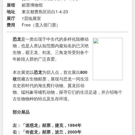
展馆
邮票博物馆
地址
東京都豊島区目白1-4-23
展厅
1层临展室
费用
Free（需入馆门票）
恐龙
是一类出现于中生代的多样化陆栖动
物，也是人类认知范围内最知名的已灭绝
生物，霸王龙、剑龙、三角龙等受到各个
年龄段人群的广泛喜爱。
本次展览以
恐龙
为切入点，首次展出
800
枚
馆藏古生物邮票，展现与恐龙一同生活
在史前时代的海生爬行动物、翼龙目动
物、猛犸象等哺乳动物，探寻它们的生活足迹，并介绍每个
古生物物种的特点及生存环境。
部分展品
左：「迷惑龙」邮票，捷克，1994年
右：「伶盗龙」邮票，波兰，2000年