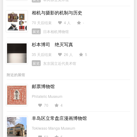
相机与摄影的机制与历史
70 天后结束
4 人
-
展览
日本相机博物馆
杉本博司 绝灭写真
35 天后结束
26 人
5
展览
东京国立近代美术馆
附近的展馆
邮票博物馆
Philatelic Museum
70
4
丰岛区立常盘庄漫画博物馆
Tokiwaso Manga Museum
53
5