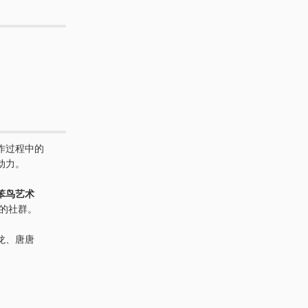
作过程中的
动力。
笨鸟艺术
的社群。
龙、唐唐