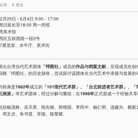
记录
4
想去
2月25日 - 6月4日 9:00 - 17:00
周日延长至18:00 周一闭馆
湾美术馆
西区五权西路一段2号
107展览室、水牛厅、美术街
展出台湾当代艺术团体
「悍图社」
成员的
作品与档案文献
，呈现成员在创
回顾「悍图社」的历史脉络，尝试探讨该团体在当代艺术中承接与发展的
的前身是
1982年
成立的
「101现代艺术群」、「台北前进者艺术群」、「
北画派」
等艺术团体，经过分解与重组，在
1998年
正式形成一个经验共享
包括杨茂林、吴天章、陆先铭、郭维国、李民中、杨仁明、连建兴、赖新
、邓文贞、朱书贤、常陵、陈擎耀。