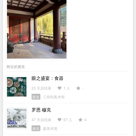
附近的展览
眼之盛宴：食器
23 天后结束
1 人
-
展览
三得利美术馆
罗恩·穆克
47 天后结束
67 人
4
展览
森美术馆