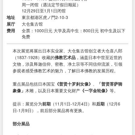
周一闭馆（遇法定节假日顺延）
12月29日至1月1日闭馆
地址
東京都港区虎ノ門2-10-3
展厅
大仓集古馆
费用
全票：1000日元 大学及高中生：800日元 初中生及以下
免费
本次展览将展出日本实业家、大仓集古馆创立者大仓喜八郎
（1837-1928）收藏的
佛教艺术品
，涵盖日本中世至近世的
文物，涉及释迦信仰、密教、净土宗等不同信仰流派，引领
参观者感受佛教艺术的魅力，了解日本佛教的发展历程。
重点展品包括日本国宝
《普贤十罗刹女像》
、
「普贤菩萨骑
象像」
木雕，以及日本重要文化财产
《一字金轮像》
等。
提示：展览分为
前期
（11月1日-12月4日）和
后期
（12月6
日-1月9日），前后部分展品将有更换。
部分展品