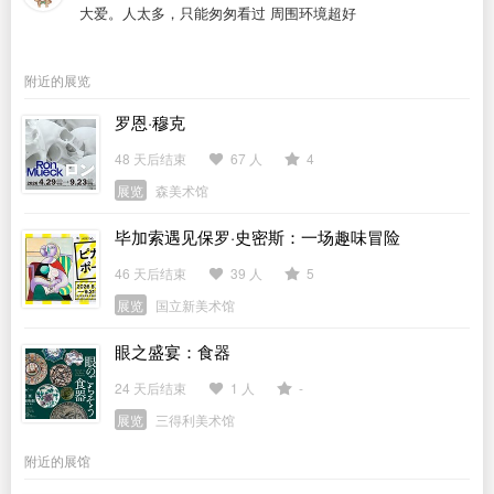
大爱。人太多，只能匆匆看过 周围环境超好
附近的展览
罗恩·穆克
48 天后结束
67 人
4
展览
森美术馆
毕加索遇见保罗·史密斯：一场趣味冒险
46 天后结束
39 人
5
展览
国立新美术馆
眼之盛宴：食器
24 天后结束
1 人
-
展览
三得利美术馆
附近的展馆