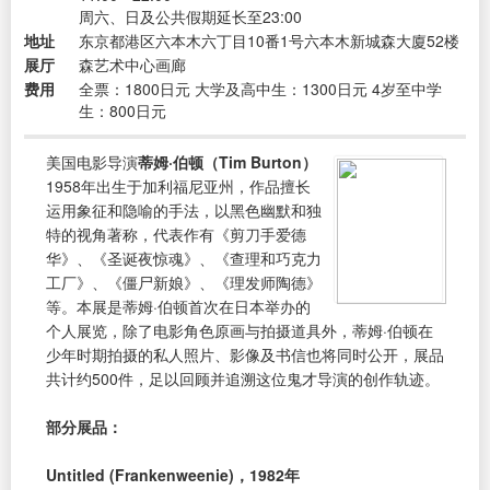
周六、日及公共假期延长至23:00
地址
东京都港区六本木六丁目10番1号六本木新城森大廈52楼
展厅
森艺术中心画廊
费用
全票：1800日元 大学及高中生：1300日元 4岁至中学
生：800日元
美国电影导演
蒂姆·伯顿（Tim Burton）
1958年出生于加利福尼亚州，作品擅长
运用象征和隐喻的手法，以黑色幽默和独
特的视角著称，代表作有《剪刀手爱德
华》、《圣诞夜惊魂》、《查理和巧克力
工厂》、《僵尸新娘》、《理发师陶德》
等。本展是蒂姆·伯顿首次在日本举办的
个人展览，除了电影角色原画与拍摄道具外，蒂姆·伯顿在
少年时期拍摄的私人照片、影像及书信也将同时公开，展品
共计约500件，足以回顾并追溯这位鬼才导演的创作轨迹。
部分展品：
Untitled (Frankenweenie)，1982年