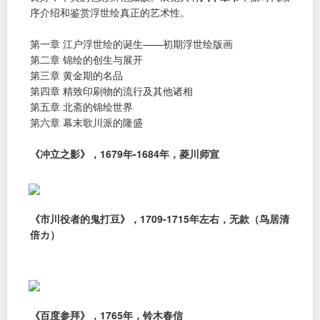
序介绍和鉴赏浮世绘真正的艺术性。
第一章 江户浮世绘的诞生——初期浮世绘版画
第二章 锦绘的创生与展开
第三章 黄金期的名品
第四章 精致印刷物的流行及其他诸相
第五章 北斋的锦绘世界
第六章 幕末歌川派的隆盛
《冲立之影》，1679年-1684年，菱川师宣
《市川役者的鬼打豆》，1709-1715年左右，无款（鸟居清
倍カ）
《百度参拜》，1765年，铃木春信