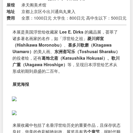
展馆
承天阁美术馆
地址
京都上京区今出川通烏丸東入
费用
全票：1000日元 大学生：800日元 高中生以下：500日元
本展是美国浮世绘收藏家
Lee E. Dirks
的藏品展，荟萃了
诸多著名画家的名作，如「浮世绘之祖」
菱川师宣
（Hishikawa Moronobu）
、
喜多川歌磨（Kitagawa
Utamaro）
的美人画、
东洲斋写乐（Toshusai Sharaku）
的役者绘，还有
葛饰北斋（Katsushika Hokusai）、歌川
广重（Utagawa Hiroshige）
等，呈现日本浮世绘艺术从
形成初期到鼎盛的二百年。
展览海报
来展收藏中包括了名垂浮世绘历史的重要作品，且保存状态
良好，华美的色彩鲜艳如故。展览共有
六个章节
，据时代顺