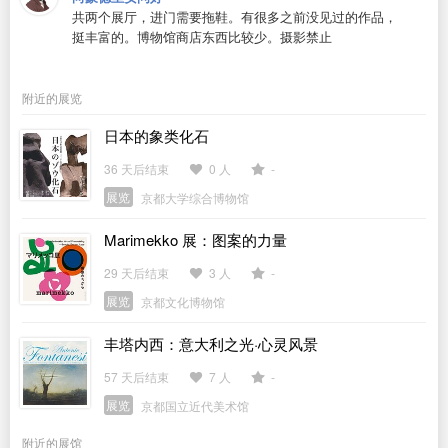
共两个展厅，进门需要拖鞋。有很多之前没见过的作品，
挺丰富的。博物馆商店东西比较少。摄影禁止
附近的展览
日本的象类化石
36 天后结束
0 人
-
展览
京都大学综合博物馆
Marimekko 展：图案的力量
29 天后结束
3 人
-
展览
京都文化博物馆
丰塔内西：意大利之光·心灵风景
57 天后结束
7 人
-
展览
京都国立近代美术馆
附近的展馆