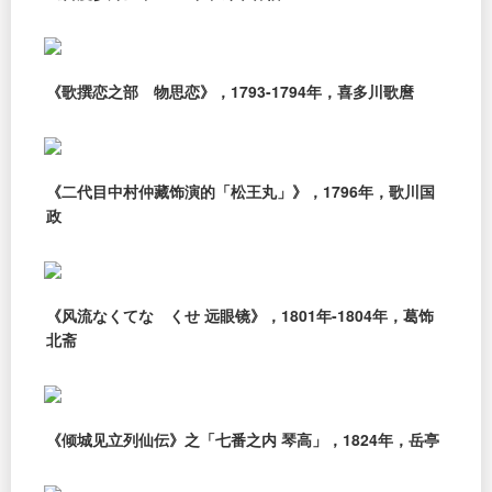
《歌撰恋之部 物思恋》，1793-1794年，喜多川歌麿
《二代目中村仲藏饰演的「松王丸」》，1796年，歌川国
政
《风流なくてなゝくせ 远眼镜》，1801年-1804年，葛饰
北斋
《倾城见立列仙伝》之「七番之内 琴高」，1824年，岳亭