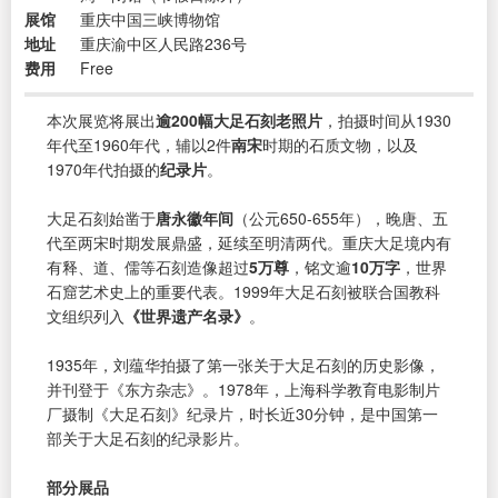
展馆
重庆中国三峡博物馆
地址
重庆渝中区人民路236号
费用
Free
本次展览将展出
逾200幅大足石刻老照片
，拍摄时间从1930
年代至1960年代，辅以2件
南宋
时期的石质文物，以及
1970年代拍摄的
纪录片
。
大足石刻始凿于
唐永徽年间
（公元650-655年），晚唐、五
代至两宋时期发展鼎盛，延续至明清两代。重庆大足境内有
有释、道、儒等石刻造像超过
5万尊
，铭文逾
10万字
，世界
石窟艺术史上的重要代表。1999年大足石刻被联合国教科
文组织列入
《世界遗产名录》
。
1935年，刘蕴华拍摄了第一张关于大足石刻的历史影像，
并刊登于《东方杂志》。1978年，上海科学教育电影制片
厂摄制《大足石刻》纪录片，时长近30分钟，是中国第一
部关于大足石刻的纪录影片。
部分展品