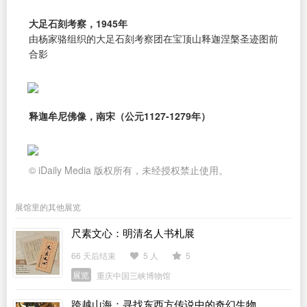
大足石刻考察，1945年
由杨家骆组织的大足石刻考察团在宝顶山释迦涅槃圣迹图前
合影
释迦牟尼佛像，南宋（公元1127-1279年）
© iDaily Media 版权所有，未经授权禁止使用。
展馆里的其他展览
尺素文心：明清名人书札展
66 天后结束
5 人
5
展览
重庆中国三峡博物馆
跨越山海：寻找东西方传说中的奇幻生物