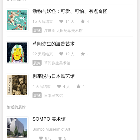
动物与妖怪：可爱、可怕、有点奇怪
15 天后结束
14 人
4
展览
浮世绘·太田纪念美术馆
草间弥生的波普艺术
22 天后结束
12 人
-
展览
草间弥生美术馆
柳宗悦与日本民艺馆
4 天后结束
4 人
4
展览
日本民艺馆
附近的展馆
SOMPO 美术馆
Sompo Museum of Art
675
5