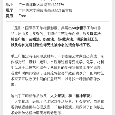
地址
广州市海珠区昌岗东路257号
展厅
广州美术学院岭南画派纪念馆首层
费用
Free
「显影：国际手工印相摄影展」共展
出50余幅
手工印相作
品，均由多元复杂的手工印相工艺制作而成，涉及
碳素法、
铂金印相、蓝晒法、奶酪法、范·戴克法、明胶蚀刻工艺，
以及各种充满创造性却无法被命名的混合印相工艺。
手工印相没有任何现成材料，一切依靠艺术家自己完成，制
作感光纸、显影、定影、水洗等过程需要光学、化学、材料
学以及手工技艺相结合，从底片的制作到每道工序的温度、
湿度和时间的控制，任何疏忽都会导致前功尽弃，但同时艺
术家又可以改变中间的任意环节，以寻找一种新的影像效
果。
这批手工印相作品涉及
「人文景观」
和
「精神景观」
——
「人文景观」表现了艺术家对生活场景、社会现实、自然景
观的敏锐捕捉与心理反应，「精神景观」则探讨了如何以艺
术介质传达精神审美与观念思考。