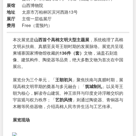
展馆
山西博物院
地址
太原市万柏林区滨河西路13号
展厅
主馆一层临展厅
费用
Free（需预约）
本次展览是
山西首个高棉文明大型主题展
，系统梳理了高棉
文明从扶南、真腊至吴哥王朝时期的发展脉络。展览共呈现
柬埔寨国家博物馆收藏的
136件（套）
文物，涵盖石刻造
像、建筑构件、陶瓷器等品类，绝大多数文物为首次在中国
展出。
展览分为三个单元，「
王朝初兴
」聚焦扶南与真腊时期，展
现高棉文明早期的奠基与多元融合；「
筑城制礼
」以吴哥王
朝为核心，解读寺山建筑、神王崇拜与印度史诗浮雕交织的
宇宙观与权力秩序；「
艺韵风情
」则通过陶瓷器、青铜器与
木雕等民俗器物，介绍高棉人民市井生活与工艺传承。
展览现场