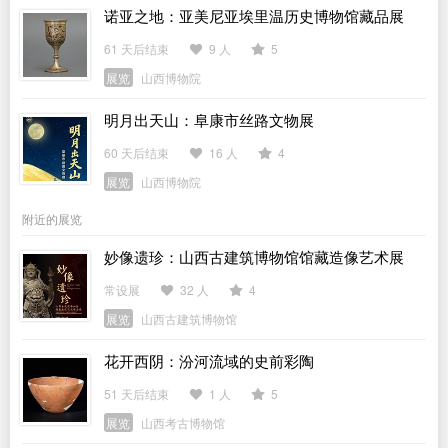
诺亚之地：亚美尼亚埃里温历史博物馆藏品展
61 天后结束
9 人
5
展览
山西博物院
明月出天山：阜康市丝路文物展
60 天后结束
16 人
4
展览
山西博物院
附近的展览
妙像遗珍：山西古建筑博物馆馆藏造像艺术展
常设展
32 人
4
展览
山西古建筑博物馆
花开西阴：汾河流域的史前彩陶
51 天后结束
1 人
5
展览
山西考古博物馆