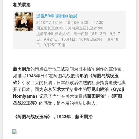
相关展览
逝世50年 藤田嗣治展
2018年7月31日 - 10月8日 9:30 － 17:30
周五延长至20:00 8月内周五延长至21:00
提前半小时停止入馆、周一闭馆（8月13日、9月17
日、9月24日、10月1日、10月8日除外）、9月18
日、9月25日闭馆
藤田嗣治
的污点在于他二战期间为日本陆军创作的宣传画，
如描写1943年日军在阿图岛战败情形的
《阿图岛战役玉
碎》
引发巨大的反响，日本战败后强烈的社会指责迫使他离
开了日本。同为
东京艺术大学
毕业生的
野见山晓治（Gyoji
Nomiyama）
记录了当年在美术馆目睹
藤田嗣治
与
《阿图
岛战役玉碎》
的感受，是本展的特别协助人。
《阿图岛战役玉碎》，1943年，藤田嗣治