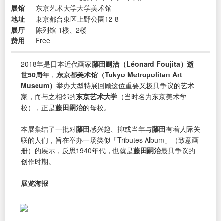
展馆
东京艺术大学大学美术馆
地址
東京都台東区上野公園12-8
展厅
陈列馆 1楼、2楼
费用
Free
2018年是日本近代画家
藤田嗣治（Léonard Foujita）逝
世50周年
，
东京都美术馆（Tokyo Metropolitan Art
Museum）
举办大型特展回顾这位重要又极具争议的艺术
家，而与之相邻的
东京艺术大学
（当时名为东京美术学
校），正是
藤田嗣治
的母校。
本展集结了一批对
藤田
感兴趣、抑或当年与
藤田
有着人际关
联的人们，旨在举办一场类似「Tributes Album」（致意画
册）的展示，反思1940年代，也就是
藤田嗣治
最具争议的
创作时期。
展览海报