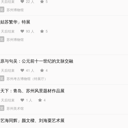
0 天后结束
22 人
5
展览
苏州博物馆
「姑苏繁华」特展
6 天后结束
93 人
5
展览
苏州博物馆
周原与句吴：公元前十一世纪的文脉交融
3 天后结束
41 人
4
展览
苏州考古博物馆（特展厅）
甲天下：青岛、苏州风景题材作品展
7 天后结束
1 人
4
展览
苏州美术馆
「艺海同辉」颜文樑、刘海粟艺术展