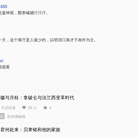
o555
息凝神观，酣寒喊撼汗汗汗。
一天，这个展厅是人最少的，以明清江南才子画作为主。
mi
得观看
鹰徽与月桂：拿破仑与法兰西变革时代
0 天后结束
25 人
4
展览
苏州博物馆
问君何处来：贝聿铭和他的家族