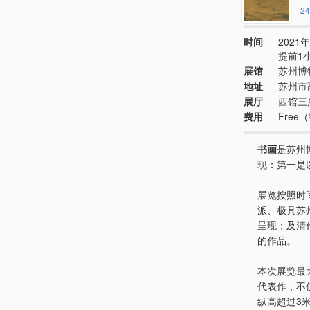
24
时间
2021年
提前1
展馆
苏州博
地址
苏州市
展厅
西馆三
费用
Free
书画
是苏州
现：第一是
展览按照时
派、极具苏
呈现；及清
的作品。
本次展览最
代表作，不
纵高超过3