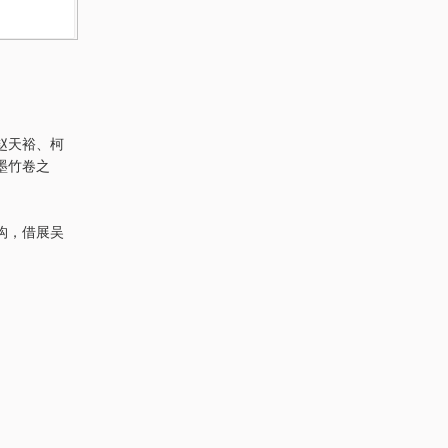
赵天裕、柯
墨竹卷之
构，借展吴