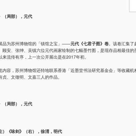
》（局部），元代
展品为苏州博物馆的「镇馆之宝」——
元代《七君子图》卷
。该卷汇集了
、顾安、张绅、吴镇六位元代画家绘制的七幅墨竹图，是现存品相最佳的
以来流传有序，上一次公开展出是在2017年初。
览内容，苏州博物馆还特地联系香港「近墨堂书法研究基金会」等收藏机
有贞、文徵明、文嘉三人的作品。
》（局部），元代
左）《咏剑》（右），徐渭，明代