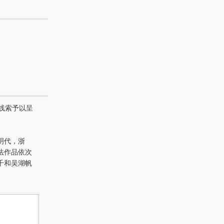
线索予以呈
明代，浙
法作品依次
千和吴湖帆