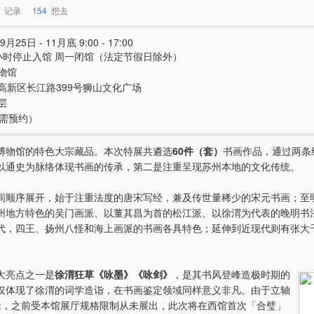
记录
154
想去
9月25日 - 11月底 9:00 - 17:00
小时停止入馆 周一闭馆（法定节假日除外）
物馆
高新区长江路399号狮山文化广场
层
（需预约）
博物馆的特色大宗藏品。本次特展共遴选
60件（套）
书画作品，通过两条
以通史为脉络体现书画的传承，第二是注重呈现苏州本地的文化传统。
间顺序展开，始于注重法度的唐宋写经，兼及传世量稀少的宋元书画；至
州地方特色的吴门画派、以董其昌为首的松江派、以徐渭为代表的晚明书
代，四王、扬州八怪和海上画派的书画各具特色；延伸到近现代则有张大
大亮点之一是
徐渭狂草《咏墨》《咏剑》
，是其书风登峰造极时期的
仅体现了徐渭的词学造诣，在书画鉴定领域同样意义非凡。由于立轴
米，之前受本馆展厅规格限制从未展出，此次将在西馆首次「合璧」