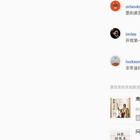
orland
墨剑屏
imlee
开馆第
luckxu
非常值
展馆里的其他展览
8