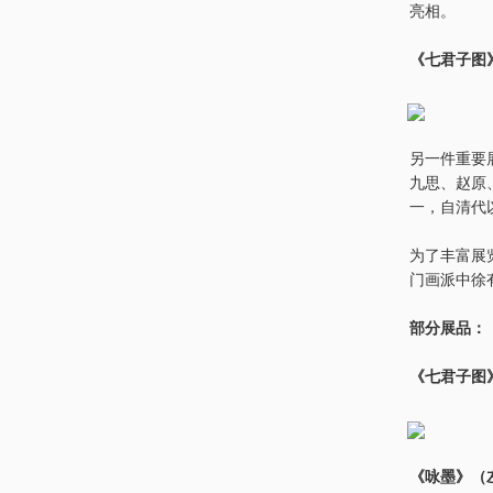
亮相。
《七君子图
另一件重要
九思、赵原
一，自清代
为了丰富展
门画派中徐
部分展品：
《七君子图
《咏墨》（