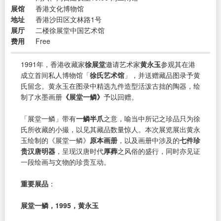
展馆
香港文化博物馆
地址
香港沙田区文林路1号
展厅
二楼徐展堂中国艺术馆
费用
Free
1991年，香港收藏家
徐展堂
邀请艺术家
黄永玉
参观其在港
成立首间私人博物馆「
徐氏艺术馆
」，并送赠藏品图录予黄
氏留念。黄永玉在图录中精选九件造型活泼古拙的陶器，绘
制了水墨画册
《展堂一鳞》
予以回赠。
「展堂一鳞」带有
一鳞半爪
之意，喻当中所记之珍品只为徐
氏所收藏的小撮，以见其藏品数量惊人。本次展览展出黄永
玉绘制的《展堂一鳞》
原本画册
，以及画册中涉及的
七件珍
贵汉唐明器
，呈现汉唐时代
厚葬
之风俗的盛行，同时亦见证
一段绘画与文物的珍贵互动。
重要展品
：
展堂一鳞，1995，黄永玉