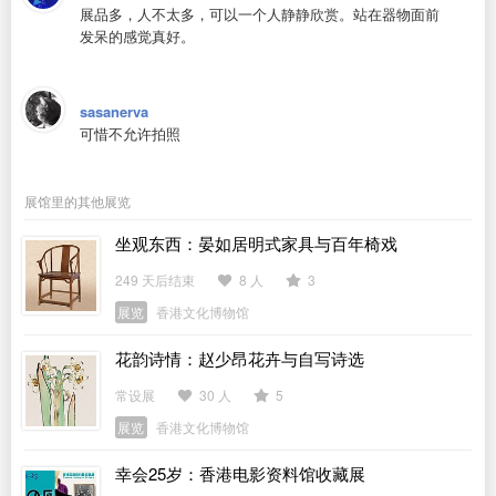
展品多，人不太多，可以一个人静静欣赏。站在器物面前
发呆的感觉真好。
sasanerva
可惜不允许拍照
展馆里的其他展览
坐观东西：晏如居明式家具与百年椅戏
249 天后结束
8 人
3
展览
香港文化博物馆
花韵诗情：赵少昂花卉与自写诗选
常设展
30 人
5
展览
香港文化博物馆
幸会25岁：香港电影资料馆收藏展