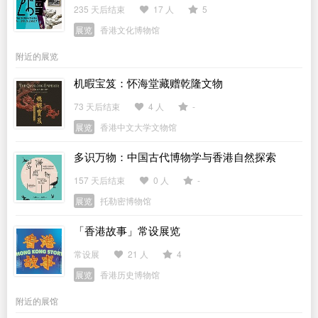
235 天后结束
17 人
5
展览
香港文化博物馆
附近的展览
机暇宝笈：怀海堂藏赠乾隆文物
73 天后结束
4 人
-
展览
香港中文大学文物馆
多识万物：中国古代博物学与香港自然探索
157 天后结束
0 人
-
展览
托勒密博物馆
「香港故事」常设展览
常设展
21 人
4
展览
香港历史博物馆
附近的展馆