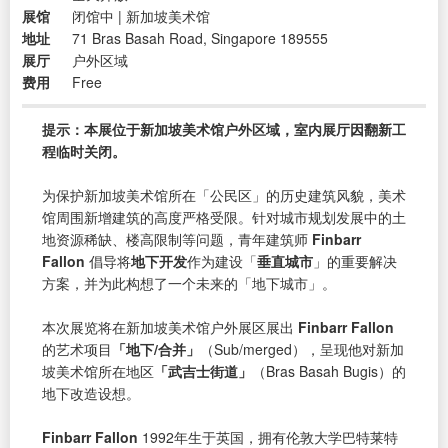
展馆
闭馆中 | 新加坡美术馆
地址
71 Bras Basah Road, Singapore 189555
展厅
户外区域
费用
Free
提示：本展位于新加坡美术馆户外区域，室内展厅因翻新工
程临时关闭。
为保护新加坡美术馆所在「公民区」的历史建筑风貌，美术
馆周围新增建筑的高度严格受限。针对城市规划发展中的土
地资源稀缺、楼高限制等问题，青年建筑师
Finbarr
Fallon
倡导将
地下开发
作为建设「
垂直城市
」的重要解决
方案，并为此构想了一个未来的「地下城市」。
本次展览将在新加坡美术馆户外展区展出
Finbarr Fallon
的艺术项目
「地下/合并」
（Sub/merged），呈现他对新加
坡美术馆所在地区
「武吉士街道」
（Bras Basah Bugis）的
地下改造设想。
Finbarr Fallon
1992年生于英国，拥有伦敦大学巴特莱特