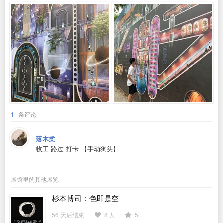
1
条评论
落木柔
收工 路过 打卡 【手动狗头】
展馆里的其他展览
杉本博司：色即是空
56 天后结束
8 人
5