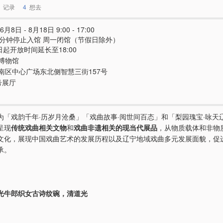
记录
4
想去
6月8日 - 8月18日 9:00 - 17:00
0分钟停止入馆 周一闭馆（节假日除外）
日起开放时间延长至18:00
博物馆
南区中心广场东北侧智慧三街157号
号展厅
为「戏韵千年·历岁月沧桑」「戏曲故事·阅世间百态」和「梨园瑰宝·咏天
呈现
传统戏曲相关文物
和
戏曲非遗相关的现当代展品
，从物质载体和非物
文化，展现中国戏曲艺术的发展历程以及辽宁地域戏曲多元发展面貌，促
承。
光牛郎织女古诗纹碗，清道光