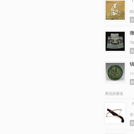
8
7
1
附近的展览
常