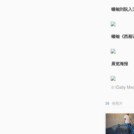
螺钿刘阮入
螺钿《西厢
展览海报
© iDail
36
张照片