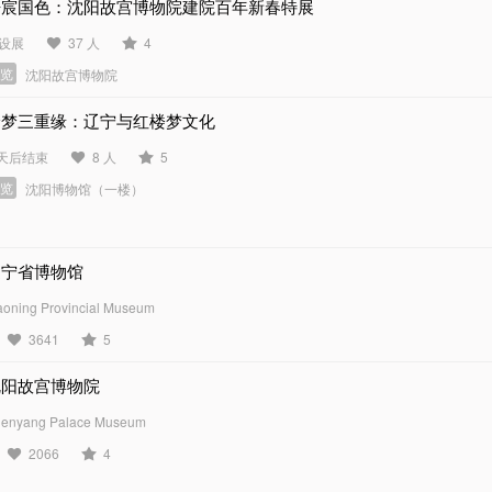
丹宸国色：沈阳故宫博物院建院百年新春特展
设展
37 人
4
展览
沈阳故宫博物院
绘梦三重缘：辽宁与红楼梦文化
 天后结束
8 人
5
展览
沈阳博物馆（一楼）
辽宁省博物馆
aoning Provincial Museum
3641
5
沈阳故宫博物院
enyang Palace Museum
2066
4