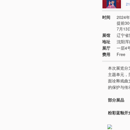
21
时间
2024年
提前3
7月13
展馆
辽宁省
地址
沈阳浑
展厅
一层4
费用
Free
本次展览分
主题单元，
面诠释戏曲
的保护与传
部分展品
粉彩蓝釉开