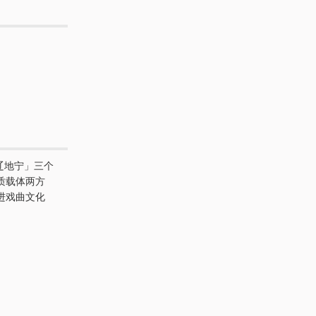
辽地宁」三个
质载体两方
进戏曲文化