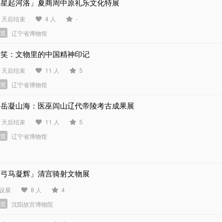
「星起河洛」夏商周中原礼乐文化特展
5 天后结束
4 人
-
展览
辽宁省博物馆
微笑：文物里的中国精神印记
6 天后结束
11 人
5
展览
辽宁省博物馆
镇岳凝山海：医巫闾山辽代帝陵考古成果展
1 天后结束
11 人
5
展览
辽宁省博物馆
「弓马凝辉」清宫骑射文物展
设展
8 人
4
展览
沈阳故宫博物院