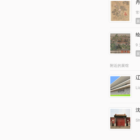
常
9
附近的展馆
Li
Sh