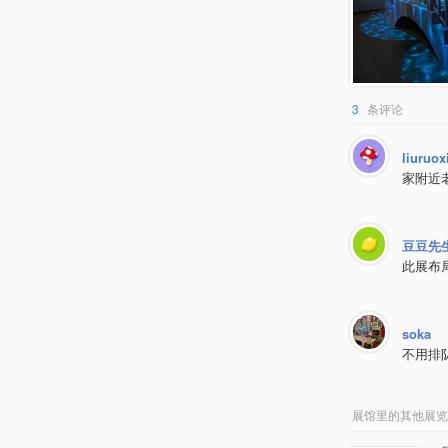
3
条评论
liuruo
家附近
豆豆先
此展布
soka
不用排
展馆里的其他展览