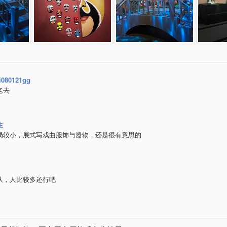
xi080121gg
老去
生
局较小，展式写戏曲服饰与器物，还是很有意思的
队，人比较多还行吧