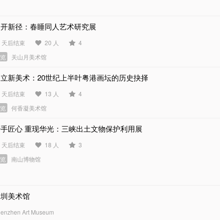
别开新径：春睡同人艺术研究展
3 天后结束
20 人
4
展览
关山月美术馆
建立新美术：20世纪上半叶粤港画坛的历史抉择
0 天后结束
13 人
4
展览
何香凝美术馆
妙手匠心 重现华光：三峡出土文物保护利用展
9 天后结束
18 人
3
展览
南山博物馆
深圳美术馆
enzhen Art Museum