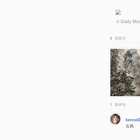
© iDail
9
张照片
1
条评论
kencat
古风