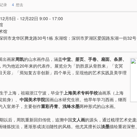
记录
4
想去
12月5日 - 12月22日 9:00 - 17:00
馆
术馆
深圳市龙华区腾龙路30号1栋 东湖馆：深圳市罗湖区爱国路东湖一街32号
展出画家
周凯
的山水画作品，涵盖
中堂、册页、手卷、扇面、条屏、
，均为他近20年来的代表作。展览分为「韵胜原从骨胜来」「玄冥
目天容」「焉知复古非创新」四个单元，呈现他的艺术实践及美学理
3年生于上海，祖籍浙江宁波，毕业于
上海美术专科学校
油画系（上海
院前身）、
中国美术学院
国画山水研究生班。他早年学习西画，继而
的入室弟子，主要创作
重彩丹青、浅绛水墨
两种形式的山水画。
代中期以后，周凯重新回归传统，追溯中国
文人画
的源头，通过梳理艺术史庞
画锤炼技法，逐渐形成淡泊随性的风格。他尤其擅长以
淡墨
描绘重岩深壑
。