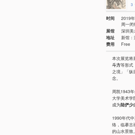
3
时间
2019年
周一闭
展馆
深圳美
地址
新馆：
费用
Free
本次展览将
斗方
等形式
之境」「纵
念。
周凯194
大学美术学
成为
陆俨少
1990年
络，临摹古
的山水景致