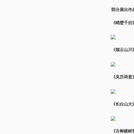
部分展出作
《峭壁千仞》
《烟云山川》
《吴历诗意》
《长白山大
《古树嵯岈