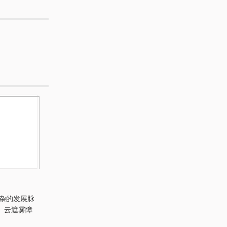
杂的发展脉
、云遮雾障