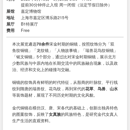
提前30分钟停止入馆 周一闭馆（法定节假日除外）
展馆
嘉定博物馆
地址
上海市嘉定区博乐路215号
展厅
B1特展厅
费用
Free
本次展览遴选
70余件
宋金时期的铜镜，按照纹饰分为「双
鱼纹铜镜」「龙纹镜」「人物故事镜」「瑞兽花鸟纹铜镜」
「铭文铜镜」5个部分，通过比对宋金时期铜镜，展示北方
少数民族与中原内地在长期交流中的民族融合现象，以及政
治、经济和文化上的碰撞与交融。
铜镜的纹饰具有鲜明的时代特征，从殷商的叶脉纹、平行线
纹到隋唐的瑞兽纹、花鸟纹，再到宋代的
花草
、
鸟兽
、
山水
等装饰题材，展现了不同历史时期的文化风貌。
金代铜镜在模仿汉、唐、宋各代的基础上，创新出独具特色
的图案纹饰，反映了
女真族
的民族特色，是研究金代女真人
生产生活的直观资料。