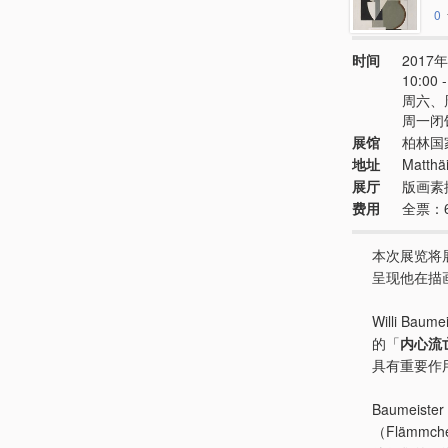
0
时间
2017年
10:00
周六、
周一闭
展馆
柏林国
地址
Matthäi
展厅
版画素描博
费用
全票：
本次展览将
呈现他在描
Willi B
的「
内心流
具有重要作
Baumeister
（Flämmche