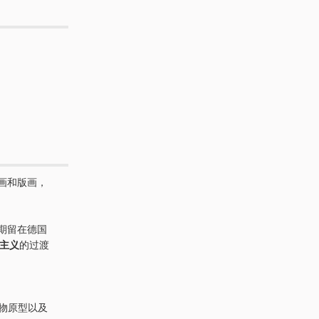
画和版画，
粹时期留在德国
主义
的过渡
人物原型以及