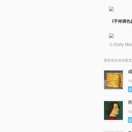
《手持调色盘的
© iDail
展馆里的其他展览
7
7