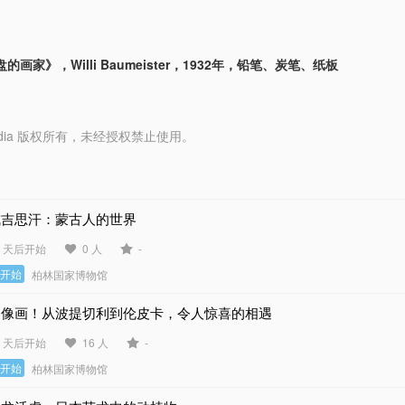
画家》，Willi Baumeister，1932年，铅笔、炭笔、纸板
y Media 版权所有，未经授权禁止使用。
成吉思汗：蒙古人的世界
5 天后开始
0 人
-
未开始
柏林国家博物馆
肖像画！从波提切利到伦皮卡，令人惊喜的相遇
0 天后开始
16 人
-
未开始
柏林国家博物馆