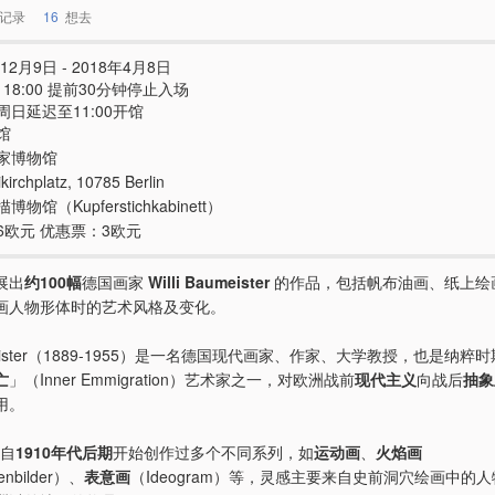
记录
16
想去
12月9日 - 2018年4月8日
 - 18:00 提前30分钟停止入场
周日延迟至11:00开馆
馆
家博物馆
kirchplatz, 10785 Berlin
物馆（Kupferstichkabinett）
6欧元 优惠票：3欧元
展出
约100幅
德国画家
Willi Baumeister
的作品，包括帆布油画、纸上绘
画人物形体时的艺术风格及变化。
aumeister（1889-1955）是一名德国现代画家、作家、大学教授，也是纳
亡
」（Inner Emmigration）艺术家之一，对欧洲战前
现代主义
向战后
抽象
用。
 自
1910年代后期
开始创作过多个不同系列，如
运动画
、
火焰画
nbilder）、
表意画
（Ideogram）等，灵感主要来自史前洞穴绘画中的