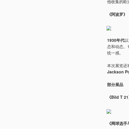
他收集的欧
《阿波罗》，W
1930年代
以
态和动态。
统一感。
本次展览还
Jackson Po
部分展品
《Bild T 
《网球选手与观