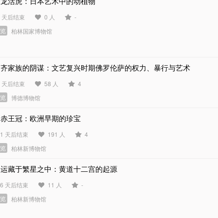
生龙活虎：日本艺术中的动植物
1 天后结束
0 人
-
展览
柏林国家博物馆
帕齐家族的阴谋：文艺复兴时期佛罗伦萨的权力、暴行与艺术
4 天后结束
58 人
4
展览
博德博物馆
刻赤王冠：欧洲早期的珍宝
11 天后结束
191 人
4
展览
柏林新博物馆
命运藏于繁星之中：黄道十二宫的起源
56 天后结束
11 人
-
展览
柏林新博物馆