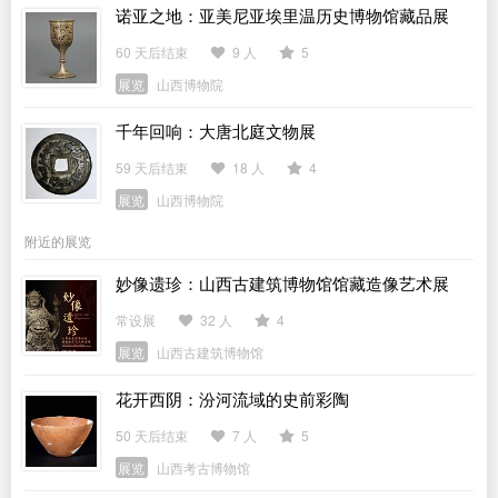
诺亚之地：亚美尼亚埃里温历史博物馆藏品展
60 天后结束
9 人
5
展览
山西博物院
千年回响：大唐北庭文物展
59 天后结束
18 人
4
展览
山西博物院
附近的展览
妙像遗珍：山西古建筑博物馆馆藏造像艺术展
常设展
32 人
4
展览
山西古建筑博物馆
花开西阴：汾河流域的史前彩陶
50 天后结束
7 人
5
展览
山西考古博物馆