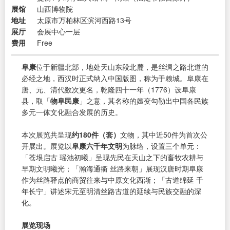
展馆
山西博物院
地址
太原市万柏林区滨河西路13号
展厅
会展中心一层
费用
Free
阜康
位于新疆北部，地处天山东段北麓，是丝绸之路北道的
必经之地，西汉时正式纳入中国版图，称为于赖城。阜康在
唐、元、清代数次更名，乾隆四十一年（1776）设阜康
县，取「
物阜民康
」之意，其名称的嬗变勾勒出中国各民族
多元一体文化融合发展的历史。
本次展览共呈现
约180件（套）
文物，其中近50件为首次公
开展出。展览以
阜康六千年文明
为脉络，设置三个单元：
「苍垠启古 瑶池初曦」呈现先民在天山之下的畜牧农耕与
早期文明曦光；「瀚海通衢 丝路来朝」展现汉唐时期阜康
作为丝路驿点的商贸往来与中原文化西渐；「古道绵延 千
年长宁」讲述宋元至明清丝路古道的延续与民族交融的深
化。
展览现场