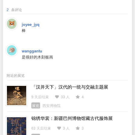
2
条评论
joyee_jyq
棒
wanggantu
是很好的木刻板画
附近的展览
「汉并天下」汉代的一统与交融主题展
9 天后结束
33 人
4
展览
西安博物院
锦绣华裳：新疆巴州博物馆藏古代服饰展
63 天后结束
3 人
3