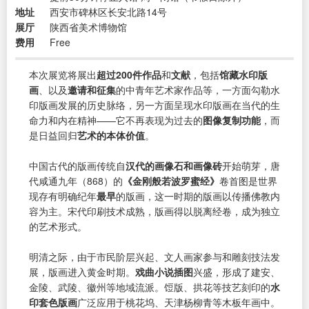
地址
西安市碑林区长安北路14号
展厅
陕西省美术博物馆
费用
Free
本次展览将展出
超过200件作品
和
文献
，包括
馆藏水印版
画
、以及
邀请和征集
的中青年艺术家作品等，一方面勾勒水
印版画发展的历史脉络，另一方面呈现水印版画在当代的生
命力和内在精神——它不再表现为过去的
图像复制功能
，而
是日益回归
艺术的本体价值
。
中国古代的版画传统自
汉代的画像石和画像砖
开始萌芽，唐
代咸通九年（868）的
《金刚般若波罗蜜经》
卷首图是世界
现存有明确纪年
最早
的版画，这一时期的版画以传播佛教内
容为主。宋代印刷技术成熟，版画得以脱离经卷，成为独立
的艺术形式。
明清之际，由于市民阶层兴起、文人画家参与和雕刻技法发
展，版画进入黄金时期。
戏曲小说插图
兴盛，形成了建安、
金陵、武陵、徽州等地域流派。饾版、拱花等技艺刻印的
水
印套色版画
广泛应用于桃花坞、天津杨柳青等木板年画中。