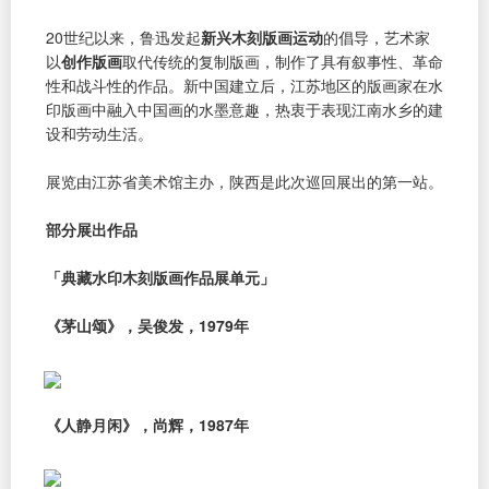
20世纪以来，鲁迅发起
新兴木刻版画运动
的倡导，艺术家
以
创作版画
取代传统的复制版画，制作了具有叙事性、革命
性和战斗性的作品。新中国建立后，江苏地区的版画家在水
印版画中融入中国画的水墨意趣，热衷于表现江南水乡的建
设和劳动生活。
展览由江苏省美术馆主办，陕西是此次巡回展出的第一站。
部分展出作品
「典藏水印木刻版画作品展单元」
《茅山颂》，吴俊发，1979年
《人静月闲》，尚辉，1987年