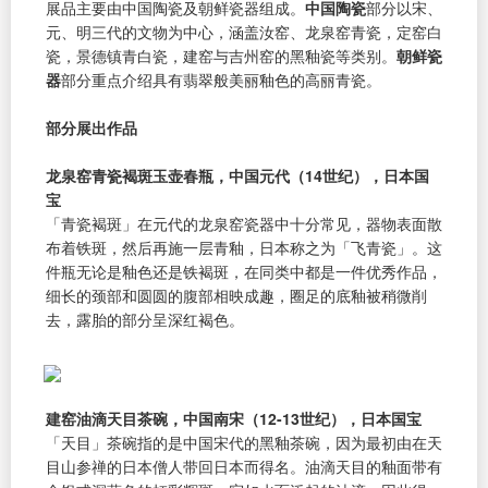
展品主要由中国陶瓷及朝鲜瓷器组成。
中国陶瓷
部分以宋、
元、明三代的文物为中心，涵盖汝窑、龙泉窑青瓷，定窑白
瓷，景德镇青白瓷，建窑与吉州窑的黑釉瓷等类别。
朝鲜瓷
器
部分重点介绍具有翡翠般美丽釉色的高丽青瓷。
部分展出作品
龙泉窑青瓷褐斑玉壶春瓶，中国元代（14世纪），日本国
宝
「青瓷褐斑」在元代的龙泉窑瓷器中十分常见，器物表面散
布着铁斑，然后再施一层青釉，日本称之为「飞青瓷」。这
件瓶无论是釉色还是铁褐斑，在同类中都是一件优秀作品，
细长的颈部和圆圆的腹部相映成趣，圈足的底釉被稍微削
去，露胎的部分呈深红褐色。
建窑油滴天目茶碗，中国南宋（12-13世纪），日本国宝
「天目」茶碗指的是中国宋代的黑釉茶碗，因为最初由在天
目山参禅的日本僧人带回日本而得名。油滴天目的釉面带有