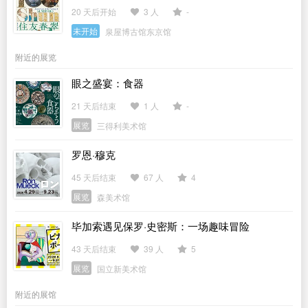
20 天后开始
3 人
-
未开始
泉屋博古馆东京馆
附近的展览
眼之盛宴：食器
21 天后结束
1 人
-
展览
三得利美术馆
罗恩·穆克
45 天后结束
67 人
4
展览
森美术馆
毕加索遇见保罗·史密斯：一场趣味冒险
43 天后结束
39 人
5
展览
国立新美术馆
附近的展馆