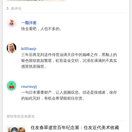
3
条评论
一颗洋葱
快去看吧，人也不多的。
billliaojr
三年后再见到这件传世油滴天目中的巅峰之作，黑釉上的
银色斑纹犹如繁星，虹彩蓝金交织，沉浸在满满的不真实
感里恍若隔世。
rourouyj
一句日本重要财产，让人扼腕叹息。但还是很感谢，保存
的如此完好，有机会希望能前往欣赏。
展馆里的其他展览
住友春翠逝世百年纪念展：住友近代美术收藏