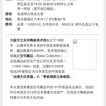
周五延长至19:00 提前30分钟停止入馆
周一闭馆（遇节假日顺延）
展馆
泉屋博古馆东京馆
地址
東京都港区六本木1丁目5番地1号
费用
全票：1200日元 大学高中生：800日元 初中生及以下免
费
大阪市立东洋陶瓷美术馆
创立于1982
年，以藏有世界水准的中国及朝鲜瓷器著
称，藏品数量约4000件。美术馆的核心
馆藏是
安宅藏品
（Ataka Collection），
这批藏品由安宅产业公司社长安宅英一
（1900-1994）收集，总数约1000件，
包括2件被指定为日本国宝的中国瓷器
「油滴天目茶盏」
和
「青瓷褐斑玉壶春瓶」
。
本次展览将遴选安宅藏品中的101件瓷器名品展出，包括2
件日本国宝与12件日本重要文化财产，呈现东方陶瓷的独
特魅力与丰富文化内涵。