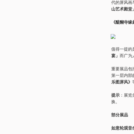
代的屏风画
山艺术殿堂
《醍醐寺缘
值得一提的
宴」
而广为
重要展品包
第一层内部
乐图屏风》
提示
：展览
换。
部分展品
如意轮观音