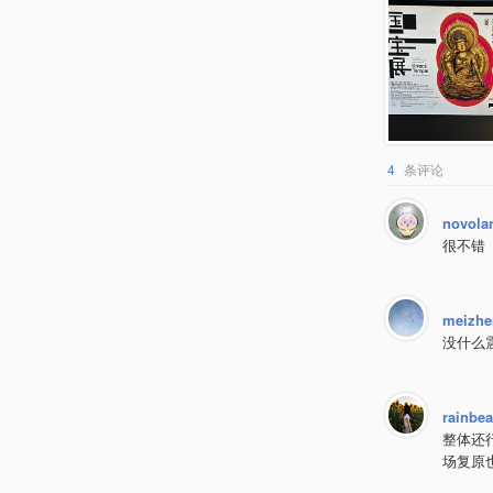
4
条评论
novola
很不错
meizhe
没什么
rainbe
整体还
场复原