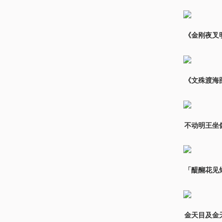
《金刚夜叉
《文殊渡海
不动明王坐
「醍醐花见
金天目及金