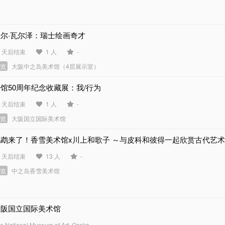
卡尔·瓦尔泽：瑞士绘画奇才
9 天后结束
1 人
-
展览
大阪中之岛美术馆（4层展示室）
馆50周年纪念收藏展：我/行为
6 天后结束
1 人
-
展览
大阪国立国际美术馆
鹦鹉来了！香雪美术馆x川上和歌子 ～与皮科和彼得一起欣赏古代艺
1 天后结束
13 人
-
展览
中之岛香雪美术馆
大阪国立国际美术馆
e National Museum of Art, Osaka