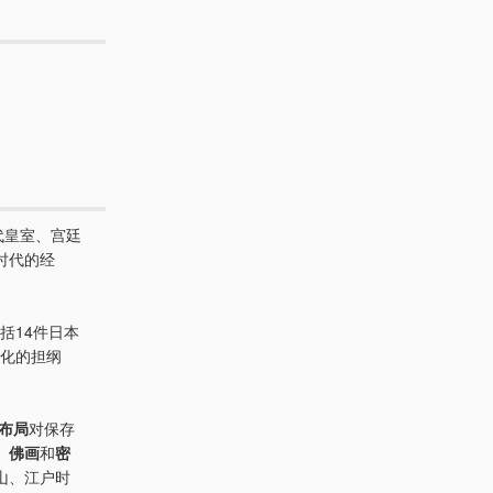
代皇室、宫廷
时代的经
括14件日本
文化的担纲
布局
对保存
、
佛画
和
密
山、江户时