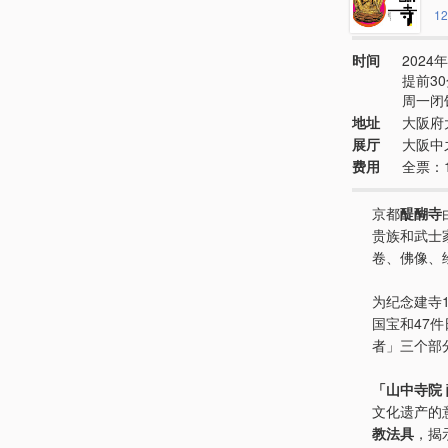
12
时间
2024年
提前3
周一闭
地址
大阪府
展厅
大阪中
费用
全票：1
京都
醍醐寺
贵族和武士
卷、佛像、
为纪念建寺
国宝和47
者」三个部
「山中寺院
文化遗产的
教法具
，揭