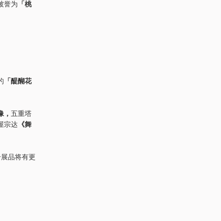
被誉为
「桃
的
「醍醐花
像，
五重塔
屋宗达
《舞
分展品将有更