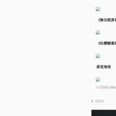
《舞乐图屏
《松樱幔幕
展览海报
© iDail
4
张照片