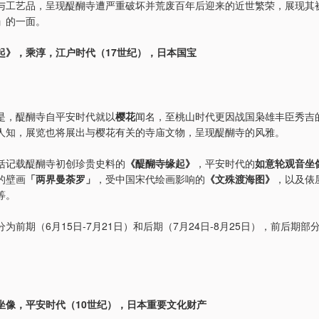
与工艺品，呈现醍醐寺遭严重破坏并荒废百年后迎来的近世繁荣，展现其
」
的一面。
起》，乘淳，江户时代（17世纪），日本国宝
是，醍醐寺自平安时代就以
樱花
闻名，至桃山时代更因战国枭雄丰臣秀吉
人知，展览也将展出与樱花有关的寺庙文物，呈现醍醐寺的风雅。
括记载醍醐寺初创珍贵史料的
《醍醐寺缘起》
，平安时代的
如意轮观音坐
的壁画
「两界曼荼罗」
，受中国宋代绘画影响的
《文殊渡海图》
，以及俵
等。
分为前期（6月15日-7月21日）和后期（7月24日-8月25日），前后期部
坐像，平安时代（10世纪），日本重要文化财产