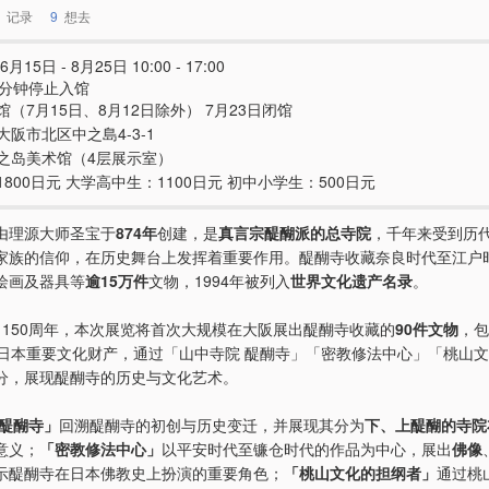
记录
9
想去
6月15日 - 8月25日 10:00 - 17:00
0分钟停止入馆
馆（7月15日、8月12日除外） 7月23日闭馆
大阪市北区中之島4-3-1
之岛美术馆（4层展示室）
800日元 大学高中生：1100日元 初中小学生：500日元
由理源大师圣宝于
874年
创建，是
真言宗醍醐派的总寺院
，千年来受到历
家族的信仰，在历史舞台上发挥着重要作用。醍醐寺收藏奈良时代至江户
绘画及器具等
逾15万件
文物，1994年被列入
世界文化遗产名录
。
1150周年，本次展览将首次大规模在大阪展出醍醐寺收藏的
90件文物
，包
件日本重要文化财产，通过「山中寺院 醍醐寺」「密教修法中心」「桃山
分，展现醍醐寺的历史与文化艺术。
 醍醐寺」
回溯醍醐寺的初创与历史变迁，并展现其分为
下、上醍醐的寺院
意义；
「密教修法中心」
以平安时代至镰仓时代的作品为中心，展出
佛像
示醍醐寺在日本佛教史上扮演的重要角色；
「桃山文化的担纲者」
通过桃