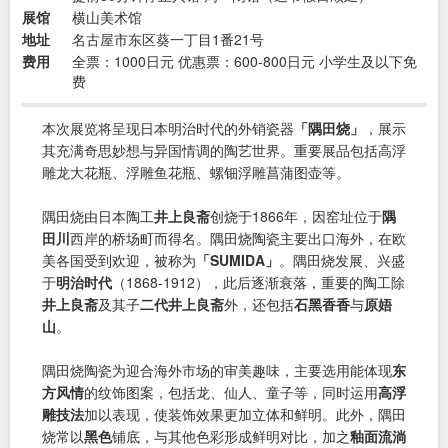
展馆
横山美术馆
地址
名古屋市东区葵一丁目1番21号
费用
全票：1000日元 优惠票：600-800日元 小学生及以下免
费
本次展览将呈现日本明治时代的外销瓷器
「隅田烧」
，展示
其充满奇思妙想与异国情调的陶艺世界。重要展品包括高浮
雕龙大花瓶、浮雕鱼花瓶、螺钿浮雕菖蒲图壶等。
隅田烧由日本陶工
井上良斋
创烧于1866年，因窑址位于
隅
田川
西岸的桥场町而得名。隅田烧陶瓷主要出口海外，在欧
美各国受到欢迎，被称为
「SUMIDA」
。隅田烧发展、兴盛
于
明治时代
（1868-1912），此后逐渐衰落，重要的陶工除
井上良斋
及其子
二代井上良斋
外，还包括
石黑香香
与
原娪
山
。
隅田烧陶瓷为迎合海外市场的审美趣味，主要选用能体现
东
方风情
的纹饰图案，包括龙、仙人、童子等，同时运用
高浮
雕技法
加以表现，使装饰效果更加立体和鲜明。此外，隅田
烧常以
黑色
铺底，与其他色彩形成鲜明对比，加之
釉面流淌