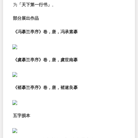
为
「天下第一行书」
。
部分展出作品
《冯摹兰亭序》卷，唐，冯承素摹
《虞摹兰亭序》卷，唐，虞世南摹
《褚摹兰亭序》卷，唐，褚遂良摹
五字损本