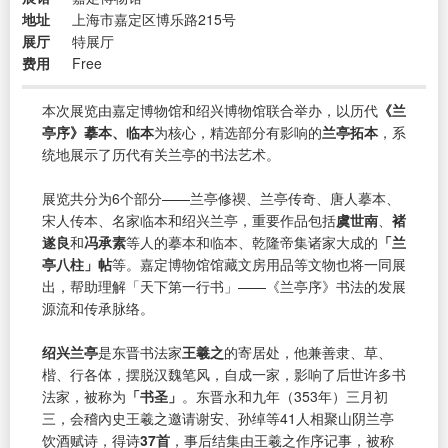
地址
上海市嘉定区博乐路215号
展厅
特展厅
费用
Free
本次展览由嘉定博物馆和绍兴博物馆联合举办，以历代
《兰
亭序》摹本、临本
为核心，精选部分有影响的
兰亭拓本
，系
统地展示了历代有关兰亭的书法艺术。
展览共分为6个部分——兰亭修禊、兰亭传奇、唐人摹本、
宋人传本、名家临本和绍兴兰亭，重要作品包括
虞世南
、
褚
遂良
和
冯承素
等人的摹本和临本、乾隆帝集诸家大成的
「兰
亭八柱」帖
等。嘉定博物馆馆藏文房用品等文物也将一同展
出，帮助理解「天下第一行书」——《兰亭序》书法的发展
源流和传承脉络。
绍兴兰亭
是东晋书法家
王羲之
的寄居处，他兼善隶、草、
楷、行各体，摆脱汉魏笔风，自成一家，影响了后世许多书
法家，被称为
「书圣」
。东晋永和九年（353年）三月初
三，会稽內史王羲之邀请谢安、孙绰等41人相聚山阴兰亭
饮酒赋诗，得诗
37首
，事后结集由王羲之作序记事，被称