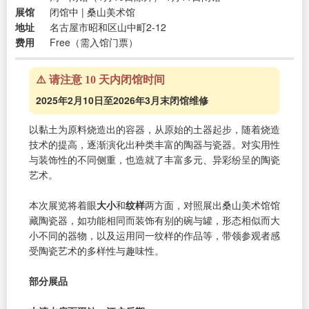
展馆
闭馆中 | 桑山美术馆
地址
名古屋市昭和区山中町2-12
费用
Free（需入馆门票）
⚠️ 请注意 10 天内闭馆时间
2025年2月10日至2026年3月末闭馆维修
以黏土为原料烧造出的容器，从原始的土器起步，随着烧造
技术的提高，逐渐演化出种类丰富的陶器与瓷器。对实用性
与装饰性的不同侧重，也造就了丰富多元、异彩纷呈的陶瓷
艺术。
本次展览将着眼
大小
和
纹样
两方面，对照展出桑山美术馆馆
藏陶瓷器，如功能相同而装饰有别的碗与罐，形态相似而大
小不同的器物，以及运用同一纹样的作品等，带领参观者感
受陶瓷艺术的多样性与趣味性。
部分展品