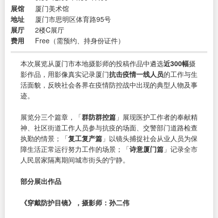
展馆
厦门美术馆
地址
厦门市思明区体育路95号
展厅
2楼C展厅
费用
Free（需预约、持身份证件）
本次展览从厦门市本地摄影师的投稿作品中遴选
近300幅
摄
影作品，用影像真实记录厦门
抗击疫情一线人员
的工作与生
活面貌，反映社会各界在疫情防控战中出现的典型人物及事
迹。
展览分三个篇章，「
群防群控篇
」展现医护工作者的奉献精
神、社区街道工作人员参与抗疫的场面、交警部门道路检查
执勤的情景；「
复工复产篇
」以镜头捕捉社会从业人员为保
障生活正常运行努力工作的场景；「
诗意厦门篇
」记录全市
人民居家隔离期间城市街头的宁静。
部分展出作品
《穿戴防护目镜》，摄影师：孙二伟