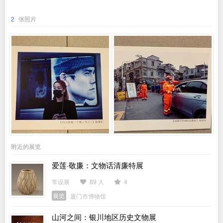
2
张照片
附近的展览
爱莲·敬廉：文物话清廉特展
常设展
89 人
4
展览
厦门市博物馆
山河之间：银川地区历史文物展