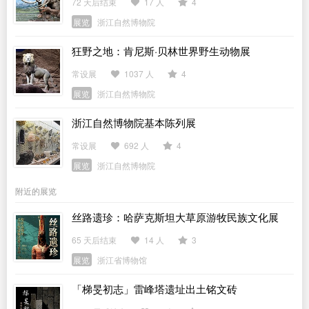
72 天后结束
17 人
4
展览
浙江自然博物院
狂野之地：肯尼斯·贝林世界野生动物展
常设展
1037 人
4
展览
浙江自然博物院
浙江自然博物院基本陈列展
常设展
692 人
4
展览
浙江自然博物院
附近的展览
丝路遗珍：哈萨克斯坦大草原游牧民族文化展
65 天后结束
14 人
3
展览
浙江省博物馆
「梯旻初志」雷峰塔遗址出土铭文砖