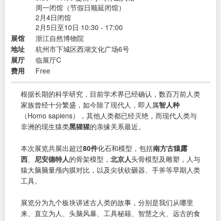
周一闭馆（节假日顺延闭馆）
2月4日闭馆
2月5日至10日 10:30 - 17:00
展馆
浙江自然博物院
地址
杭州市下城区西湖文化广场6号
展厅
临展厅C
费用
Free
根据长期的科学研究，目前学术界已经确认，数百万前人类
家族曾经十分繁盛，如今除了现代人，即人属
智人种
（Homo sapiens），其他人类都已经灭绝，而现代人类与
非洲的现生猿类
黑猩猩
的亲缘关系最近。
本次展览共展出超过
80件
化石和模型，包括
南方古猿露
西
、
尼安德特人
的骨架模型，
北京人
头骨模型及雕塑，人与
猿大脑脑量颅内膜对比，以及尖状砍砸器、手斧等早期人类
工具。
展览分为九个板块讲述古人类的故事，分别是我们从哪里
来、直立为人、头脑风暴、工具秘籍、智慧之火、远古的食