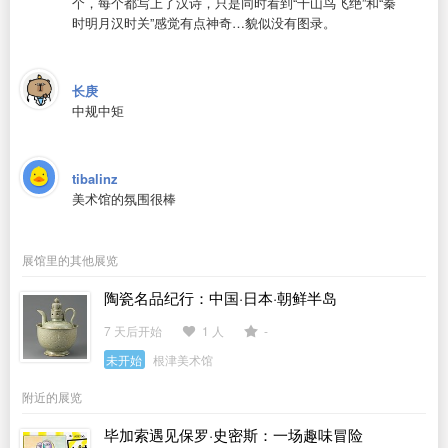
个，每个都写上了汉诗，只是同时看到“千山鸟飞绝”和“秦
时明月汉时关”感觉有点神奇…貌似没有图录。
长庚
中规中矩
tibalinz
美术馆的氛围很棒
展馆里的其他展览
陶瓷名品纪行：中国·日本·朝鲜半岛
7 天后开始
1 人
-
未开始
根津美术馆
附近的展览
毕加索遇见保罗·史密斯：一场趣味冒险