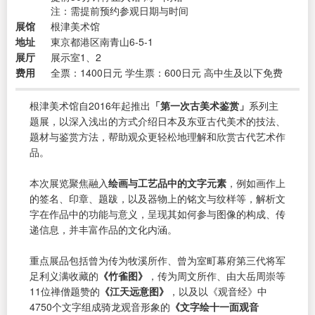
注：需提前预约参观日期与时间
展馆
根津美术馆
地址
東京都港区南青山6-5-1
展厅
展示室1、2
费用
全票：1400日元 学生票：600日元 高中生及以下免费
根津美术馆自2016年起推出
「第一次古美术鉴赏」
系列主
题展，以深入浅出的方式介绍日本及东亚古代美术的技法、
题材与鉴赏方法，帮助观众更轻松地理解和欣赏古代艺术作
品。
本次展览聚焦融入
绘画与工艺品中的文字元素
，例如画作上
的签名、印章、题跋，以及器物上的铭文与纹样等，解析文
字在作品中的功能与意义，呈现其如何参与图像的构成、传
递信息，并丰富作品的文化内涵。
重点展品包括曾为传为牧溪所作、曾为室町幕府第三代将军
足利义满收藏的
《竹雀图》
，传为周文所作、由大岳周崇等
11位禅僧题赞的
《江天远意图》
，以及以《观音经》中
4750个文字组成骑龙观音形象的
《文字绘十一面观音