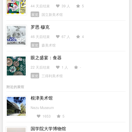
44 天后结束
39 人
5
展览
国立新美术馆
罗恩·穆克
46 天后结束
67 人
4
展览
森美术馆
眼之盛宴：食器
22 天后结束
1 人
-
展览
三得利美术馆
附近的展馆
根津美术馆
Nezu Museum
1653
5
国学院大学博物馆