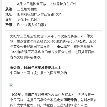
3月23日起恢复开放，入馆需持身份证件
展馆
三星堆博物馆
地址
四川省德阳广汉市西安路133号
展厅
文保中心临展厅
费用
Free（需入馆门票）
为纪念三星堆遗址发现90周年，本次展览将展出
286件
文
物，重点文物包括直径长50-60厘米的商代大型
石壁
、近30
年
首次
公开展出国宝级文物——
玉边璋
等，梳理三星堆自
1929年发现玉石器迄今的考古发掘全过程，进而揭开西南
古蜀文明的神秘面纱。
玉边璋，1986年三星堆祭祀坑出土
中国禁止出国（境）展出的国宝级文物
1929年，四川
广汉月亮湾
的农民在自家水沟中无意发现一
个玉石坑，这批玉石器经专家鉴定为
商周遗物
，分别收藏在
四川大学博物馆、四川博物院、三星堆博物馆等单位。