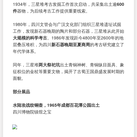
1934年，三星堆考古发掘工作首次启动，共采集出土逾
600
件
器物，为后续考古工作提供重要线索。
1980年，四川文管会与广汉文化部门组织三星堆遗址试掘
工作，发现新石器晚期的陶片和部分石器，三星堆从此开始
大规模的科学考古
。1986年发现距今4800年至2600年的地
层叠压堆积，为四川
新石器晚期至夏商周
的考古研究建立了
年代学体系。
同年，三星堆
两大祭祀坑
出土青铜神树、青铜纵目面具、象
征权位的金杖等重要文物，揭开了古蜀王国鼎盛发展时期的
面貌。
部分展品
水陆攻战纹铜壶，1965年成都百花潭公园出土
四川博物院镇馆之宝