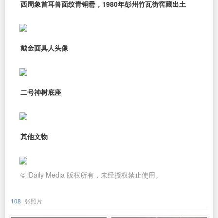
西周象首耳兽面纹青铜罍，1980年彭州竹瓦街窖藏出土
戴金面具人头像
二号神树底座
其他文物
© iDaily Media 版权所有，未经授权禁止使用。
108
张照片