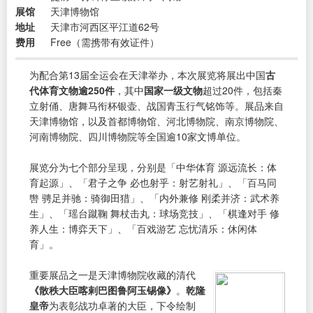
展馆
天津博物馆
地址
天津市河西区平江道62号
费用
Free（需携带有效证件）
为配合第13届全运会在天津举办，本次展览将展出中国
古
代体育文物逾250件
，其中
国家一级文物
超过20件，包括秦
立射俑、唐舞马衔杯银壶、战国青玉行气铭饰等。展品来自
天津博物馆，以及首都博物馆、河北博物院、南京博物院、
河南博物院、四川博物院等全国逾10家文博单位。
展览分为七个部分呈现，分别是「中华体育 源远流长：体
育起源」、「君子之争 必也射乎：射艺射礼」、「百马同
辔 骋足并驰：骑御田猎」、「内外兼修 刚柔并济：武术养
生」、「瑶台蹴鞠 舞杖击丸：球场竞技」、「棋逢对手 修
养人生：博弈天下」、「百戏游艺 忘忧清乐：休闲体
育」。
重要展品之一是天津博物院收藏的清代
《散秩大臣喀剌巴图鲁阿玉锡像》
。
乾隆
皇帝
为表彰战功卓著的大臣，下令绘制