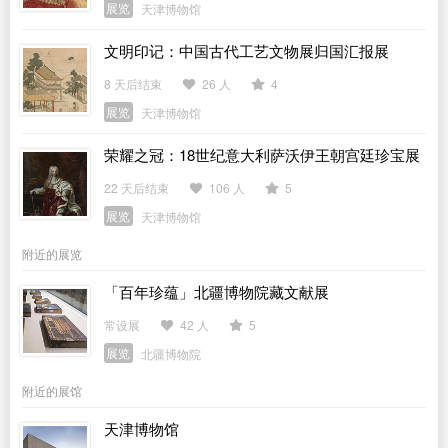
展览
天津博物馆
文明印记：中国古代工艺文物展归国汇报展
8 天后结束
26 人
4
展览
天津博物馆
荣耀之冠：18世纪意大利萨沃伊王朝宫廷珍宝展
22 天后结束
106 人
5
展览
天津博物馆
附近的展览
「百年珍蕴」北疆博物院藏文献展
常设展
42 人
5
展览
北疆博物院
附近的展馆
天津博物馆