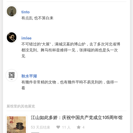
tinto
有点乱 也不算白来
imlee
不可错过的“大展”，满城汉墓的博山炉，去了多次河北省博
都没见到。舞马衔杯壶难得一见，张择端的画也是头一次
见
秋水平湖
有幾件非常精的文物，也有幾件平時不易見到的，值得一
看
展馆里的其他展览
江山如此多娇：庆祝中国共产党成立105周年馆
藏书画特展
53 天后结束
11 人
4