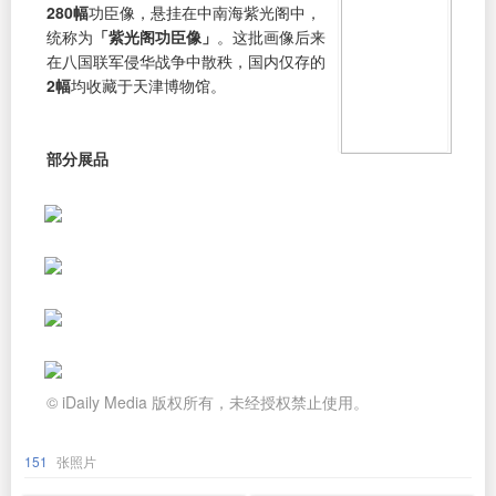
280幅
功臣像，悬挂在中南海紫光阁中，
统称为
「紫光阁功臣像」
。这批画像后来
在八国联军侵华战争中散秩，国内仅存的
2幅
均收藏于天津博物馆。
部分展品
© iDaily Media 版权所有，未经授权禁止使用。
151
张照片