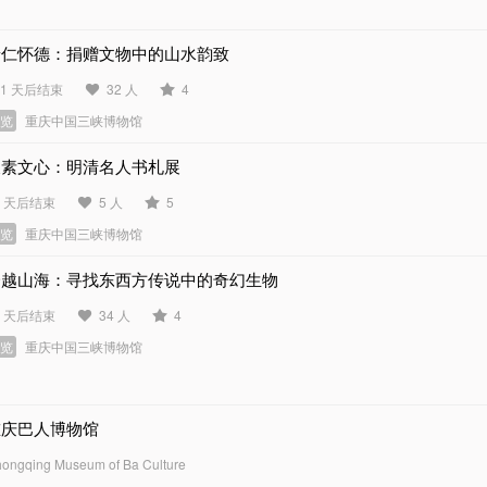
景仁怀德：捐赠文物中的山水韵致
61 天后结束
32 人
4
展览
重庆中国三峡博物馆
尺素文心：明清名人书札展
3 天后结束
5 人
5
展览
重庆中国三峡博物馆
跨越山海：寻找东西方传说中的奇幻生物
0 天后结束
34 人
4
展览
重庆中国三峡博物馆
重庆巴人博物馆
ongqing Museum of Ba Culture