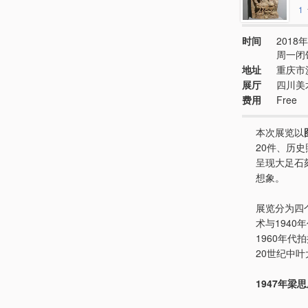
1
时间
2018年
周一闭
地址
重庆市
展厅
四川美
费用
Free
本次展览以
20件、历
呈现大足石
想象。
展览分为四
术与194
1960年代
20世纪中
1947年