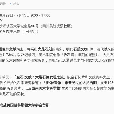
记录
4
想去
6月29日 - 7月15日 9:00 - 17:00
馆
沙坪坝区大学城南路56号（四川美院虎溪校区）
术学院美术馆（1号展厅）
图像
和
文献
为主，将展出
大足石刻
的南宋、明代
石质文物
3件，清代以来
史照片73幅，以及记录四川美术学院创作
「收租院」
雕刻的老照片、大足石
刻的艺术风貌和科学研究历史，展现当代人通过艺术与科技对大足石刻的
个单元：
「金石/文献：大足石刻发现之旅」
以金石拓片和文献资料为主，
0年代初开始的科学研究轨迹；
「图像/造像：未曾见过的大足石刻」
展出19
拍摄的历史照片，以及
西南美术专科学校
1950年代翻制的大足石刻雕塑为
叶大足石刻的面貌。
梁思成赴美国普林斯顿大学参会留影