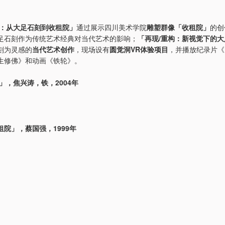
响：从大足石刻到收租院」
通过展示四川美术学院
雕塑群像「收租院」
的创
足石刻作为传统艺术经典对当代艺术的影响；
「再现/重构：新视觉下的
刻为灵感的
当代艺术创作
，现场设有
圆觉洞VR体验项目
，并播放纪录片《
生修佛》和动画《铁轮》。
」，焦兴涛，铁，2004年
院」，蔡国强，1999年