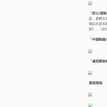
「匠心/流
品，反映大
现以大足石
刻》、《众
「中国制造I
「威尼斯收租
展览现场