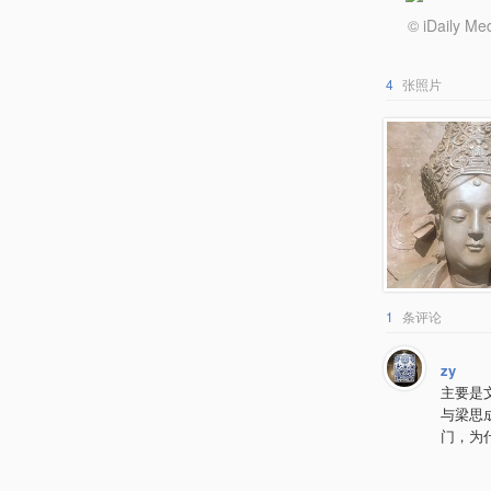
© iDail
4
张照片
1
条评论
zy
主要是
与梁思
门，为