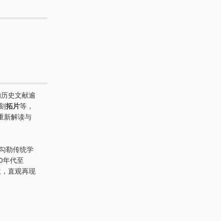
的历史文献逾
刻
拓片
等，
重新解读与
勾勒传统学
30年代至
主，直观再现