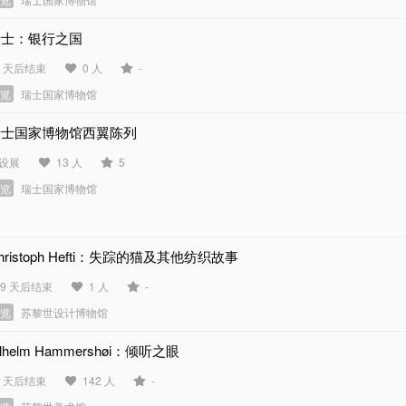
瑞士：银行之国
3 天后结束
0 人
-
展览
瑞士国家博物馆
瑞士国家博物馆西翼陈列
设展
13 人
5
展览
瑞士国家博物馆
hristoph Hefti：失踪的猫及其他纺织故事
49 天后结束
1 人
-
展览
苏黎世设计博物馆
ilhelm Hammershøi：倾听之眼
9 天后结束
142 人
-