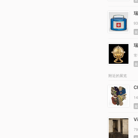
9
常
附近的展览
C
1
V
7