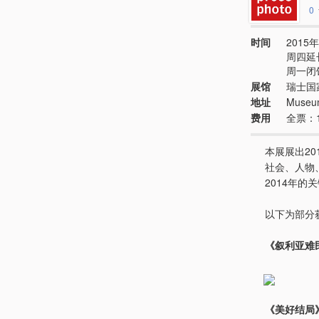
0
时间
2015年
周四延长
周一闭
展馆
瑞士国
地址
Museum
费用
全票：
本展展出20
社会、人物
2014年的
以下为部分
《叙利亚难民 
《美好结局》，