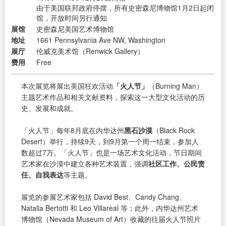
由于美国联邦政府停摆，所有史密森尼博物馆1月2日起闭
馆，开放时间另行通知
展馆
史密森尼美国艺术博物馆
地址
1661 Pennsylvania Ave NW, Washington
展厅
伦威克美术馆（Renwick Gallery）
费用
Free
本次展览将展出美国狂欢活动
「火人节」
（Burning Man）
主题艺术作品和相关文献资料，探索这一大型文化活动的历
史、发展和成就。
「火人节」每年8月底在内华达州
黑石沙漠
（Black Rock
Desert）举行，持续9天，到9月第一个周一结束，参加人
数超过7万。「火人节」也是一场艺术文化活动，节日期间
艺术家在沙漠中建立各种艺术装置，强调
社区工作、公民责
任、自我表达
等主题。
展览的参展艺术家包括 David Best、Candy Chang、
Natalia Bertotti 和 Leo Villareal 等；此外，内华达州艺术
博物馆（Nevada Museum of Art）收藏的往届火人节照片