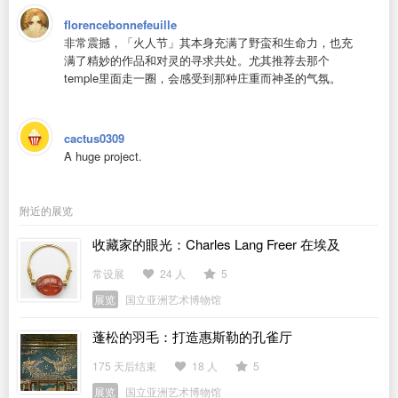
florencebonnefeuille
非常震撼，「火人节」其本身充满了野蛮和生命力，也充
满了精妙的作品和对灵的寻求共处。尤其推荐去那个
temple里面走一圈，会感受到那种庄重而神圣的气氛。
cactus0309
A huge project.
附近的展览
收藏家的眼光：Charles Lang Freer 在埃及
常设展
24 人
5
展览
国立亚洲艺术博物馆
蓬松的羽毛：打造惠斯勒的孔雀厅
175 天后结束
18 人
5
展览
国立亚洲艺术博物馆