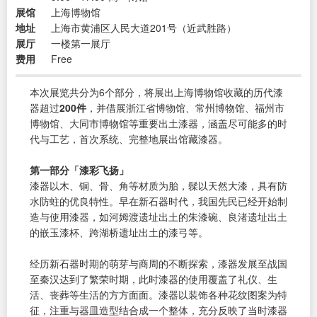
展馆
上海博物馆
地址
上海市黄浦区人民大道201号（近武胜路）
展厅
一楼第一展厅
费用
Free
本次展览共分为6个部分，将展出上海博物馆收藏的历代漆
器超过
200件
，并借展浙江省博物馆、常州博物馆、福州市
博物馆、大同市博物馆等重要出土漆器，涵盖尽可能多的时
代与工艺，首次系统、完整地展出馆藏漆器。
第一部分「漆彩飞扬」
漆器以木、铜、骨、角等材质为胎，髹以天然大漆，具有防
水防蛀的优良特性。早在新石器时代，我国先民已经开始制
造与使用漆器，如河姆渡遗址出土的朱漆碗、良渚遗址出土
的嵌玉漆杯、跨湖桥遗址出土的漆弓等。
经历新石器时期的萌芽与商周的不断探索，漆器发展至战国
至秦汉达到了繁荣时期，此时漆器的使用覆盖了礼仪、生
活、丧葬等生活的方方面面。漆器以装饰各种花纹图案为特
征，注重与器皿造型结合成一个整体，充分反映了当时漆器