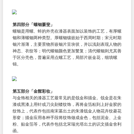
第四部分「螺钿萋斐」
螺钿是用螺、蚌的外壳在漆器表面加以装饰的工艺，有厚螺
钿和薄螺钿两种类型。厚螺钿镶嵌始于西周时期；宋元时期
钿片渐薄，主要景物所嵌钿片呈块状，并以浅刻表现人物的
神态、衣纹等；明代螺钿颜色更加繁复；清代螺钿则尤其善
于区分壳色，普遍采用点螺工艺，局部片嵌金花，细填螺
锦。
第五部分「金髹彩妆」
与金饰相关的漆器工艺最常见的是戗金和描金。戗金是在朱
漆或黑漆上用针或刀尖刻镂纹饰，再将金箔粘到上好金胶的
纹饰上，代表作包括南宋墓出土的朱漆戗金人物花卉纹菱花
形奁；描金应用各种手段将纹饰做成金色，包括泥金、上金
粉、贴金箔等，代表作包括北宋瑞光塔出土的识文描金舍利
函。