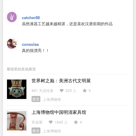
catcher88
虽然漆器工艺越来越精湛，还是喜欢汉唐前期的作品
consolas
真的很漂亮！！
展馆里的其他展览
世界树之巅：美洲古代文明展
461 天后结束
520 人
5
展览
上海博物馆
上海博物馆中国明清家具馆
常设展
1845 人
4
展览
上海博物馆