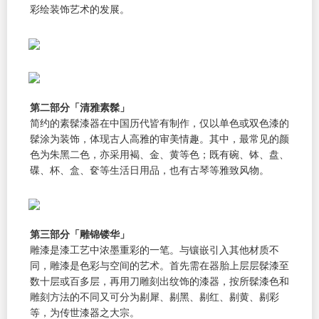
彩绘装饰艺术的发展。
第二部分「清雅素髹」
简约的素髹漆器在中国历代皆有制作，仅以单色或双色漆的
髹涂为装饰，体现古人高雅的审美情趣。其中，最常见的颜
色为朱黑二色，亦采用褐、金、黄等色；既有碗、钵、盘、
碟、杯、盒、奁等生活日用品，也有古琴等雅致风物。
第三部分「雕锦镂华」
雕漆是漆工艺中浓墨重彩的一笔。与镶嵌引入其他材质不
同，雕漆是色彩与空间的艺术。首先需在器胎上层层髹漆至
数十层或百多层，再用刀雕刻出纹饰的漆器，按所髹漆色和
雕刻方法的不同又可分为剔犀、剔黑、剔红、剔黄、剔彩
等，为传世漆器之大宗。