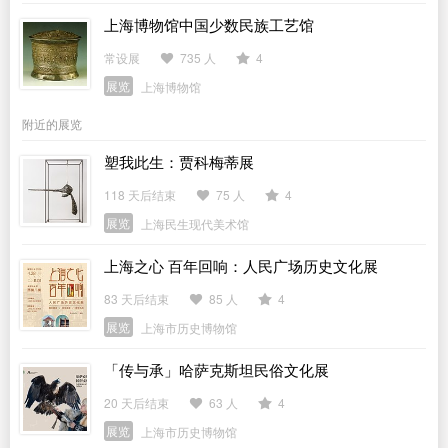
上海博物馆中国少数民族工艺馆
常设展
735 人
4
展览
上海博物馆
附近的展览
塑我此生：贾科梅蒂展
118 天后结束
75 人
4
展览
上海民生现代美术馆
上海之心 百年回响：人民广场历史文化展
83 天后结束
85 人
4
展览
上海市历史博物馆
「传与承」哈萨克斯坦民俗文化展
20 天后结束
63 人
4
展览
上海市历史博物馆