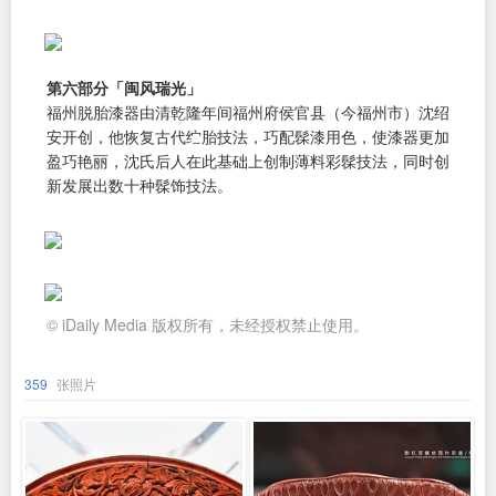
第六部分「闽风瑞光」
福州脱胎漆器由清乾隆年间福州府侯官县（今福州市）沈绍
安开创，他恢复古代纻胎技法，巧配髹漆用色，使漆器更加
盈巧艳丽，沈氏后人在此基础上创制薄料彩髹技法，同时创
新发展出数十种髹饰技法。
© iDaily Media 版权所有，未经授权禁止使用。
359
张照片