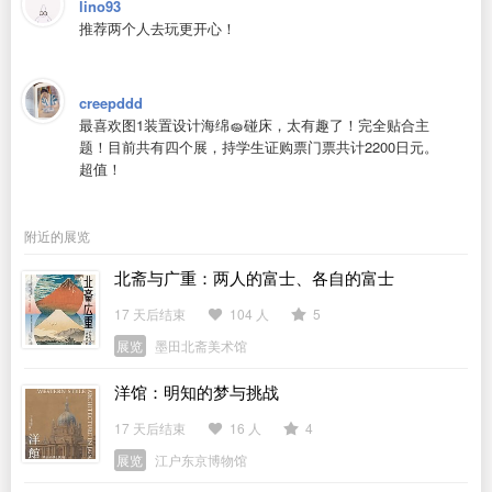
lino93
推荐两个人去玩更开心！
creepddd
最喜欢图1装置设计海绵🧽碰床，太有趣了！完全贴合主
题！目前共有四个展，持学生证购票门票共计2200日元。
超值！
附近的展览
北斋与广重：两人的富士、各自的富士
17 天后结束
104 人
5
展览
墨田北斋美术馆
洋馆：明知的梦与挑战
17 天后结束
16 人
4
展览
江户东京博物馆