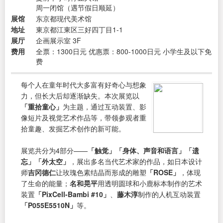
周一闭馆（遇节假日顺延）
展馆
东京都现代美术馆
地址
東京都江東区三好四丁目1-1
展厅
企画展示室 3F
费用
全票：1300日元 优惠票：800-1000日元 小学生及以下免
费
每个人在童年时代大多富有好奇心与想象
力，但长大后却逐渐缺失。本次展览以
「重拾童心」
为主题，通过互动装置、影
像短片及视觉艺术作品等，带领参观者重
拾童趣、发掘艺术创作的新可能。
展览共分为4部分——
「触觉」「身体、声音和语言」「遗
忘」「外太空」
，展出多名当代艺术家的作品，如日本设计
师
吉冈德仁
让玫瑰色素结晶而形成的雕塑
「ROSE」
，体现
了生命的能量；
名和晃平
用透明圆球和小鹿标本制作的艺术
装置
「PixCell-Bambi #10」
、
藤木淳
制作的人机互动装置
「P055E5510N」
等。