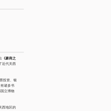
出
《豪商之
了近代关西
股票投资、银
放有诸多书
都国立博物
关西地区的