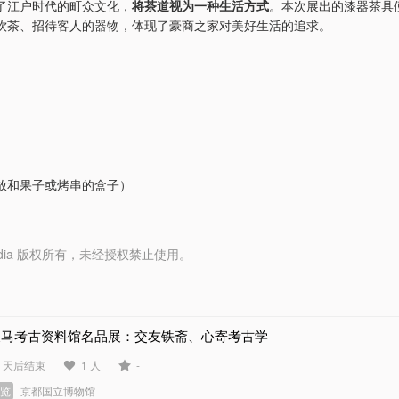
了江户时代的町众文化，
将茶道视为一种生活方式
。本次展出的漆器茶具
饮茶、招待客人的器物，体现了豪商之家对美好生活的追求。
放和果子或烤串的盒子）
y Media 版权所有，未经授权禁止使用。
辰马考古资料馆名品展：交友铁斋、心寄考古学
9 天后结束
1 人
-
展览
京都国立博物馆