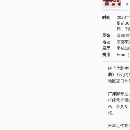
0
时间
2023年
提前3
周一闭
展馆
京都国
地址
京都東
展厅
平成知新
费用
Fre
继「优雅生
藏》
系列的
地区更日常
广海家
曾是
行经营等领
画、茶具及
馆。
日本近代茶