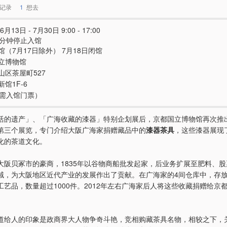
记录
1
想去
6月13日 - 7月30日 9:00 - 17:00
0分钟停止入馆
馆（7月17日除外） 7月18日闭馆
立博物馆
山区茶屋町527
馆1F-6
e（需入馆门票）
活的遗产」、「广海收藏的漆器」特别企划展后，京都国立博物馆再次推
第三个展览，专门介绍大阪广海家捐赠藏品中的
漆器茶具
，这些漆器展现
化的茶道文化。
大阪贝冢市的豪商，1835年以谷物商船批发起家，后业务扩展至肥料、
域，为大阪地区近代产业的发展作出了贡献。在广海家的4间仓库中，存
工艺品，数量超过1000件。2012年左右广海家后人将这些收藏捐赠给京
道给人的印象是政商界大人物争奇斗艳，竞相购藏茶具名物，相较之下，