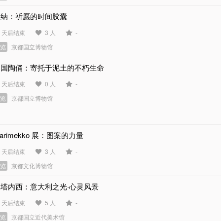
埋纳：祈愿的时间胶囊
9 天后结束
3 人
-
展览
京都国立博物馆
中国陶俑：寄托于泥土的不朽生命
9 天后结束
0 人
-
展览
京都国立博物馆
arimekko 展：图案的力量
9 天后结束
3 人
-
展览
京都文化博物馆
丰塔内西：意大利之光·心灵风景
7 天后结束
5 人
-
展览
京都国立近代美术馆