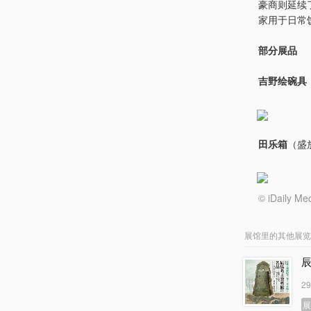
豪商则延续
家用于日常
部分展品
吉野绘碗具
田乐箱
（盛
© iDail
展馆里的其他展览
2