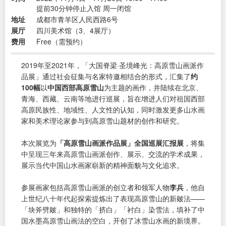
提前30分钟停止入馆 周一闭馆
地址
成都市青羊区人民西路6号
展厅
四川美术馆（3、4展厅）
费用
Free（需预约）
2019年至2021年，「大国脊梁·圣境峰光：高原雪山画派作
品展」通过社会征集与名家特邀相结合的形式，汇集了
约
100幅
以
中国西部高原雪山
为主题的画作，并陆续在北京、
青海、西藏、云南等地进行巡展，旨在增进人们对祖国西部
高原民族性、地域性、人文性的认知，同时激发更多山水画
家和美术理论家参与到高原雪山题材的创作和研究。
本次展览为
「高原雪山画派作品展」全国巡展汇报展
，将集
中呈现三年来高原雪山画派创作、展示、交流的学术成果，
展示当代中国山水画家崭新的精神面貌与文化追求。
参展画家包括高原雪山画派的创立者和领军人物
李兵
，他自
上世纪八十年代起探索提炼出了表现高原雪山的新皴法——
「块斧劈皴」和独特的「挤白」「衬白」染雪法，填补了中
国水墨高原雪山画法的空白，开创了冰雪山水画的新境界。