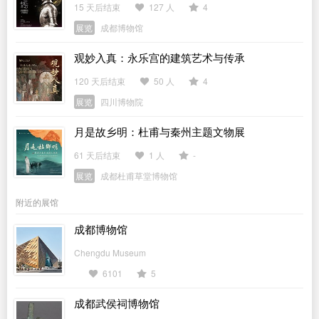
物展
15 天后结束
127 人
4
展览
成都博物馆
观妙入真：永乐宫的建筑艺术与传承
120 天后结束
50 人
4
展览
四川博物院
月是故乡明：杜甫与秦州主题文物展
61 天后结束
1 人
-
展览
成都杜甫草堂博物馆
附近的展馆
成都博物馆
Chengdu Museum
6101
5
成都武侯祠博物馆