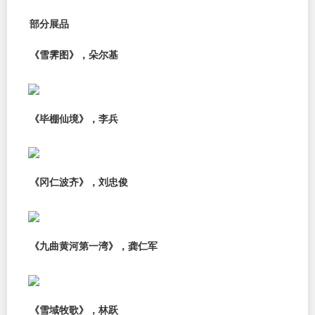
部分展品
《雪霁图》，朵尔基
《毕棚仙境》，李兵
《冈仁波齐》，刘忠俊
《九曲黄河第一湾》，龚仁军
《雪域牧歌》，林跃