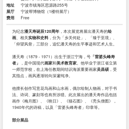
地址
宁波市镇海区思源路255号
展厅
宁波帮博物馆（1楼特展厅）
费用
Free
为纪念
潘天寿诞辰120周年
，本次展览将展出潘天寿的
绘
画
、相关
实物和史料
，分为「乡关何处」、「臻于至境」、
「仰望风骨」三部分，追忆潘天寿的生平事迹和艺术人生。
潘天寿（1879 - 1971）出生于浙江宁海，号
「雷婆头峰寿
者」
，是中国现代
画家
和
美术教育家
。他毕业于浙江省立第
一师范学校，在上海任教期间结识海派重要画家
吴昌硕
，受
其指点，画风逐渐转向深邃纯净。
他擅长创作写意花鸟画和山水画，偶尔绘制人物画，对于书
法、诗词、篆刻等也有所涉猎。此次展出的潘天寿作品包括
画作《梅月图》、《映日》、《猫石图》、《秃头僧图》，
1940年代的诗稿，以及「雷婆头峰寿者」印章等。
部分展品