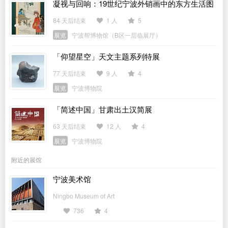
凝视与回响：19世纪宁波外销画中的东方生活图
景
84 天后结束
1 人
5
展览
宁波帮博物馆（B区一层临展厅）
「仰望星空」天文主题系列特展
77 天后结束
9 人
4
展览
宁波博物院
「简述中国」甘肃出土汉简展
63 天后结束
12 人
4
展览
宁波博物院
附近的展馆
宁波美术馆
Ningbo Museum of Art
736
4