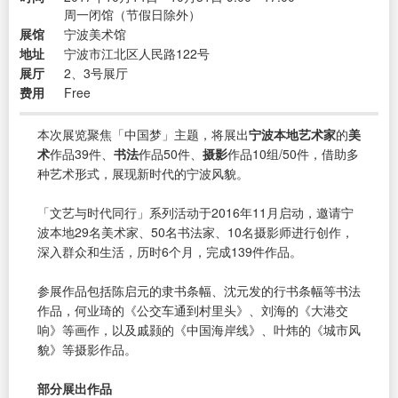
周一闭馆（节假日除外）
展馆
宁波美术馆
地址
宁波市江北区人民路122号
展厅
2、3号展厅
费用
Free
本次展览聚焦「中国梦」主题，将展出
宁波本地艺术家
的
美
术
作品39件、
书法
作品50件、
摄影
作品10组/50件，借助多
种艺术形式，展现新时代的宁波风貌。
「文艺与时代同行」系列活动于2016年11月启动，邀请宁
波本地29名美术家、50名书法家、10名摄影师进行创作，
深入群众和生活，历时6个月，完成139件作品。
参展作品包括陈启元的隶书条幅、沈元发的行书条幅等书法
作品，何业琦的《公交车通到村里头》、刘海的《大港交
响》等画作，以及戚颢的《中国海岸线》、叶炜的《城市风
貌》等摄影作品。
部分展出作品