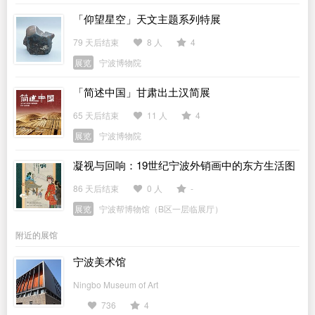
「仰望星空」天文主题系列特展
79 天后结束
8 人
4
展览
宁波博物院
「简述中国」甘肃出土汉简展
65 天后结束
11 人
4
展览
宁波博物院
凝视与回响：19世纪宁波外销画中的东方生活图
景
86 天后结束
0 人
-
展览
宁波帮博物馆（B区一层临展厅）
附近的展馆
宁波美术馆
Ningbo Museum of Art
736
4