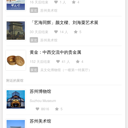
16 天后结束
1 人
4
展览
苏州美术馆
「艺海同辉」颜文樑、刘海粟艺术展
30 天后结束
14 人
5
展览
苏州美术馆
黄金：中西交流中的贵金属
152 天后结束
41 人
4
展览
吴文化博物馆（一楼第一特展厅）
附近的展馆
苏州博物馆
Suzhou Museum
8616
5
苏州美术馆