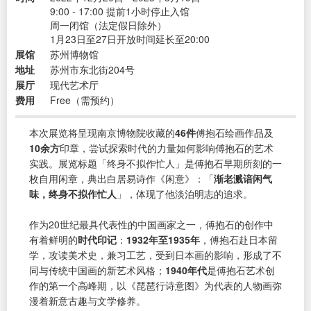
9:00 - 17:00 提前1小时停止入馆
周一闭馆（法定假日除外）
1月23日至27日开放时间延长至20:00
展馆
苏州博物馆
地址
苏州市东北街204号
展厅
现代艺术厅
费用
Free（需预约）
本次展览将呈现南京博物院收藏的
46件
傅抱石绘画作品及
10余方
印章，尝试探索时代的力量如何影响傅抱石的艺术
实践。展览标题「终身不拟作忙人」是傅抱石早期所刻的一
枚自用闲章，典出白居易诗作《闲意》：「
渐老溅谙闲气
味，终身不拟作忙人
」，体现了他淡泊明志的追求。
作为20世纪最具代表性的中国画家之一，傅抱石的创作中
有着鲜明的
时代印记
：
1932年至1935年
，傅抱石赴日本留
学，攻读美术史，兼习工艺，受到日本画的影响，形成了不
同与传统中国画的新艺术风格；
1940年代
是傅抱石艺术创
作的第一个高峰期，以《琵琶行诗意图》为代表的人物画弥
漫着新意古趣与文学修养。