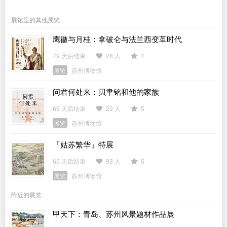
展馆里的其他展览
鹰徽与月桂：拿破仑与法兰西变革时代
79 天后结束
28 人
4
展览
苏州博物馆
问君何处来：贝聿铭和他的家族
69 天后结束
22 人
5
展览
苏州博物馆
「姑苏繁华」特展
65 天后结束
93 人
5
展览
苏州博物馆
附近的展览
甲天下：青岛、苏州风景题材作品展