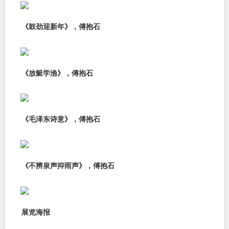
《鼓劲迎新年》，傅抱石
《放艇学渔》，傅抱石
《毛泽东诗意》，傅抱石
《不辨泉声抑雨声》，傅抱石
展览海报