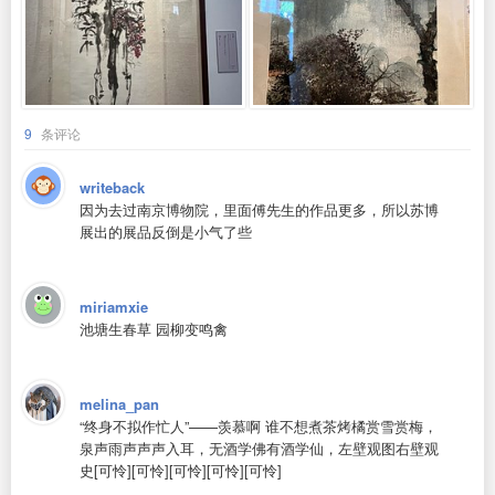
9
条评论
writeback
因为去过南京博物院，里面傅先生的作品更多，所以苏博
展出的展品反倒是小气了些
miriamxie
池塘生春草 园柳变鸣禽
melina_pan
“终身不拟作忙人”——羡慕啊 谁不想煮茶烤橘赏雪赏梅，
泉声雨声声声入耳，无酒学佛有酒学仙，左壁观图右壁观
史[可怜][可怜][可怜][可怜][可怜]