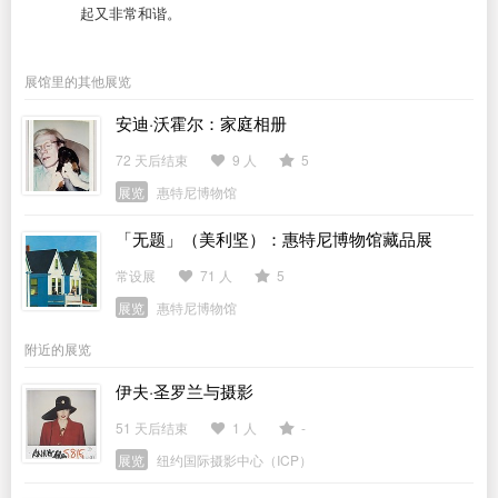
起又非常和谐。
展馆里的其他展览
安迪·沃霍尔：家庭相册
72 天后结束
9 人
5
展览
惠特尼博物馆
「无题」（美利坚）：惠特尼博物馆藏品展
常设展
71 人
5
展览
惠特尼博物馆
附近的展览
伊夫·圣罗兰与摄影
51 天后结束
1 人
-
展览
纽约国际摄影中心（ICP）