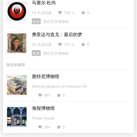
马塞尔·杜尚
14 天后结束
104 人
5
展览
现代艺术博物馆
弗里达与迭戈：最后的梦
35 天后结束
137 人
5
展览
现代艺术博物馆
附近的展馆
惠特尼博物馆
Whitney Museum of American Art
897
5
海报博物馆
Poster House
284
5