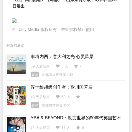
日展出
© iDaily Media 版权所有，未经授权禁止使用。
附近的展览
丰塔内西：意大利之光·心灵风景
59 天后结束
5 人
-
展览
京都国立近代美术馆
浮世绘超级创作者：歌川国芳展
48 天后结束
63 人
-
展览
京都市京瓷美术馆
YBA & BEYOND：改变世界的90年代英国艺术
31 天后结束
11 人
5