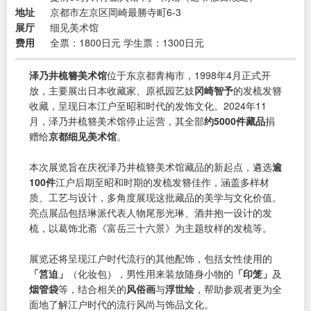
地址
京都市左京区岡崎最勝寺町6-3
展厅
细见美术馆
费用
全票：1800日元 学生票：1300日元
泽乃井梳簪美术馆
位于东京都青梅市，1998年4月正式开
放，主要展出日本收藏家、原祇园艺妓
冈崎智予
的发梳发簪
收藏，呈现日本江户至昭和时代的发饰文化。2024年11
月，泽乃井梳簪美术馆停止运营，其全部
约5000件藏品
捐
赠给
京都细见美术馆
。
本次展览旨在庆祝泽乃井梳簪美术馆藏品的新起点，遴选
逾
100件
江户后期至昭和时期的发梳发簪佳作，涵盖多样材
质、工艺与设计，多角度展现这批藏品的美学与文化价值。
亮点展品包括琳派代表人物尾形光琳、酒井抱一设计的发
梳，以葛饰北斋《富岳三十六景》为主题纹样的发梳等。
展览还将呈现江户时代流行的其他配饰，包括女性使用的
「筥迫」
（化妆包），男性用来装放随身小物的
「印笼」
及
烟管袋
等，结合相关的
风俗画
与
浮世绘
，帮助参观者更为全
面地了解江户时代的流行风尚与饰品文化。