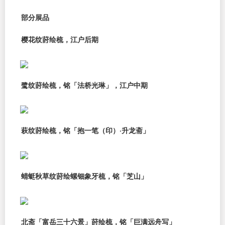
部分展品
樱花纹莳绘梳，江户后期
鹭纹莳绘梳，铭「法桥光琳」，江户中期
萩纹莳绘梳，铭「抱一笔（印）·升龙斋」
蜻蜓秋草纹莳绘螺钿象牙梳，铭「芝山」
北斋「富岳三十六景」莳绘梳，铭「巨满远舟写」