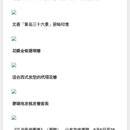
北斋「富岳三十六景」莳绘印笼
花蝶金银珊瑚簪
适合西式发型的玳瑁花簪
赛璐珞发梳发簪套装
《江户风俗图卷》（局部），山东京传序跋，9月6日至28