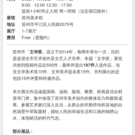
9:00 - 12:00 12:30 - 17:00
提前1小时停止入馆 周一闭馆（法定假日除外）
展馆
苏州美术馆
地址
苏州市平江区人民路2075号
展厅
1-7展厅
费用
Free（需预约）
苏州市「
文华奖
」设立于2014年，每两年举办一次，目的
是促进全市艺术创作及文艺人才培养。本届「文华奖」展览
共收到投稿作品近500件，最终评选出
197件
入选作品，包
含文华美术奖10件、文华美术提名奖15件。并列展出的还
包括15件评委和特邀作品。
本次展出作品涵盖国画、油画、版画、雕塑、粉画及综合材
质等门类，集中体现了苏州市美术创作的整体实力和最新成
果。参展艺术家们深入生活，从群众的辛勤劳动和吴地的自
然场景中萃取题材，描绘人民的幸福生活和江南的锦绣山
水，体现鲜活的时代气息。
部分展品：