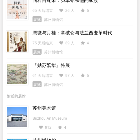
65 天后结束
26 人
5
展览
苏州博物馆
鹰徽与月桂：拿破仑与法兰西变革时代
75 天后结束
39 人
4
展览
苏州博物馆
「姑苏繁华」特展
61 天后结束
97 人
5
展览
苏州博物馆
附近的展馆
苏州美术馆
Suzhou Art Museum
912
4