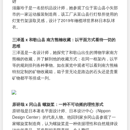
计
须藤玲子是一名纺织品设计师，她参观了位于富山县小矢部
市的一家运动服装制造商，该工厂从富山县行灯祭所使用的
灯笼竹架汲取灵感，设计了2019年橄榄球世界杯日本队球
衣。
三泽遥 x 和歌山县 南方熊楠收藏：以平面方式看待一切的
思维
三泽遥是一名设计师，她探究了和歌山出生的博物学家南方
熊楠的收藏，并了解到他的收藏方式：在同一框架内，以平
等的规则排列各种事物。如在展览中观者可以看到南方熊楠
特别定制的矿物收藏箱，箱子里无论是路边的石头还是贵重
矿物都平等排成一列。
原研哉 x 冈山县 螺旋桨：一种不可动摇的理性形式
原研哉是日本著名平面设计师、日本设计中心（Nippon
Design Center）的代表人物。他回到家乡冈山县参观了一
家螺旋桨制造商，认为螺旋桨是一种依据理性和自然规律设
计出的产品，其造型却无限美丽，令人赞叹。