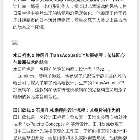
辻󠄀川幸一郎是一名电影制作人，擅长以儿童游戏的风格，将
日常生活中突然出现的错觉和幻觉形象化。他参观了位于兵
库县姬路市的日本玩具博物馆，着重探究了人类史上最古老
的玩具之一陀螺。
水口哲也 x 静冈县 TransAcoustic™加振钢琴：传统匠心
与最新技术的结合
水口哲也是一名用户体验架构师，设计有「Rez」、
「Lumines」等电子游戏。他参观了总部位于静冈县的雅马
哈公司，深入了解了雅马哈设计、生产的TransAcoustic™
加振钢琴，这款钢琴既有传统机械钢琴的完整构造又增添了
电钢的多元素音质音色。
田川欣哉 x 石川县 柳宗理的设计流程：以餐具制作为例
田川欣哉是一名设计工程师，曾负责丰田汽车公司自动驾驶
技术「e-Palette Concept」的演示设计。田川欣哉参观了
日本工业设计先驱柳宗理的工作室，了解到柳宗理的设计不
是从画草图开始，而是用纸和木头实际创造形状。他依照柳