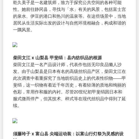
乾久美子是一名建筑师，致力于探究公共空间的各种可能
性。她前往静冈县，寻找与「水」有关的风景，包括富士宫
的泉水、伊豆的港口和热川的温泉等。在这些场景中，当地
居民从生活实际出发的设计与自然环境相融合，构成和谐的
一隅风景。
柴田文江 x 山梨县 甲斐绢：县内纺织品的根源
柴田文江是一名产品设计师，代表作包括无印良品懒人沙
发。由于山梨县是日本有名的高级丝织品产区，柴田文江在
此次调查中着重探究了当地纺织品史上的代表性织物——甲
斐绢，这一织物有着近千年历史，有着轻薄的质地和绚丽的
色彩，常用作和服的内衬。尽管20世纪初甲斐绢因日本和
服式微而停产，但其技术、样式等在现代丝织品中得到了延
续。
须藤玲子 x 富山县 尖端运动装：以富山行灯祭为灵感的设