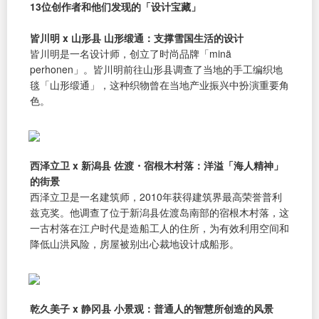
13位创作者和他们发现的「设计宝藏」
皆川明 x 山形县 山形缎通：支撑雪国生活的设计
皆川明是一名设计师，创立了时尚品牌「minä
perhonen」。皆川明前往山形县调查了当地的手工编织地
毯「山形缎通」，这种织物曾在当地产业振兴中扮演重要角
色。
西泽立卫 x 新潟县 佐渡・宿根木村落：洋溢「海人精神」
的街景
西泽立卫是一名建筑师，2010年获得建筑界最高荣誉普利
兹克奖。他调查了位于新潟县佐渡岛南部的宿根木村落，这
一古村落在江户时代是造船工人的住所，为有效利用空间和
降低山洪风险，房屋被别出心裁地设计成船形。
乾久美子 x 静冈县 小景观：普通人的智慧所创造的风景