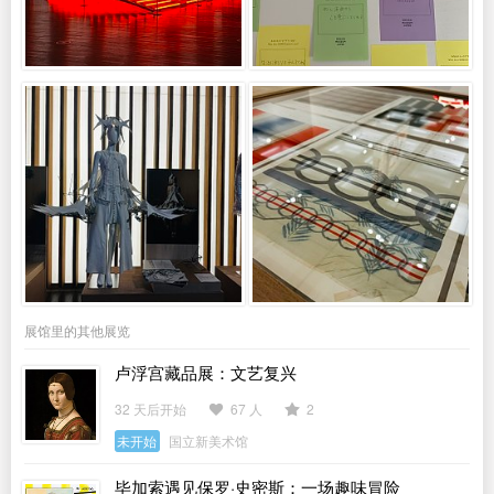
展馆里的其他展览
卢浮宫藏品展：文艺复兴
32 天后开始
67 人
2
未开始
国立新美术馆
毕加索遇见保罗·史密斯：一场趣味冒险