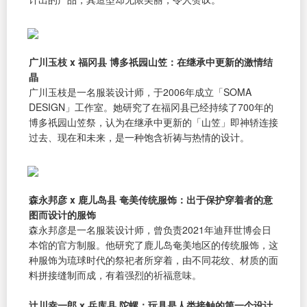
广川玉枝 x 福冈县 博多祇园山笠：在继承中更新的激情结
晶
广川玉枝是一名服装设计师，于2006年成立「SOMA
DESIGN」工作室。她研究了在福冈县已经持续了700年的
博多祇园山笠祭，认为在继承中更新的「山笠」即神轿连接
过去、现在和未来，是一种饱含祈祷与热情的设计。
森永邦彦 x 鹿儿岛县 奄美传统服饰：出于保护穿着者的意
图而设计的服饰
森永邦彦是一名服装设计师，曾负责2021年迪拜世博会日
本馆的官方制服。他研究了鹿儿岛奄美地区的传统服饰，这
种服饰为琉球时代的祭祀者所穿着，由不同花纹、材质的面
料拼接缝制而成，有着强烈的祈福意味。
辻󠄀川幸一郎 x 兵库县 陀螺：玩具是人类接触的第一个设计