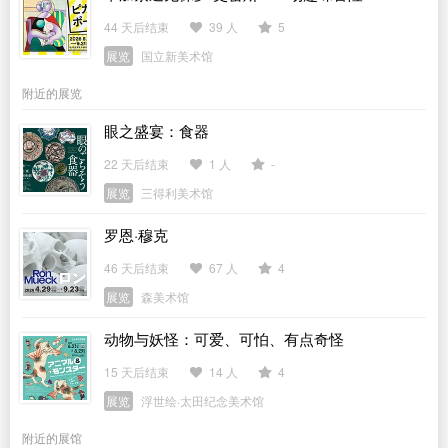
44 天后结束
39 人
5
展览
国立新美术馆
附近的展览
眼之盛宴：食器
22 天后结束
1 人
-
展览
三得利美术馆
罗恩·穆克
46 天后结束
67 人
4
展览
森美术馆
动物与妖怪：可爱、可怕、有点奇怪
15 天后结束
14 人
4
展览
浮世绘·太田纪念美术馆
附近的展馆