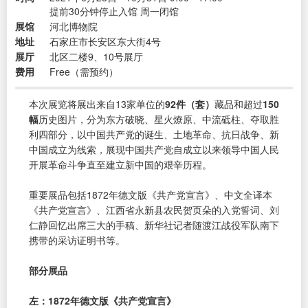
提前30分钟停止入馆 周一闭馆
展馆
河北博物院
地址
石家庄市长安区东大街4号
展厅
北区二楼9、10号展厅
费用
Free（需预约）
本次展览将展出来自13家单位的
92件（套）
藏品和超过
150
幅
历史图片，分为东方破晓、星火燎原、中流砥柱、夺取胜
利四部分，以中国共产党的诞生、土地革命、抗日战争、新
中国成立为线索，展现中国共产党自成立以来领导中国人民
开展革命斗争直至建立新中国的艰辛历程。
重要展品包括1872年德文版《共产党宣言》、中文全译本
《共产党宣言》、江西省永新县农民贺页朵的入党誓词、刘
仁静回忆出席三大的手稿、新华社记者随渡江战役军队南下
携带的采访证明书等。
部分展品
左：1872年德文版《共产党宣言》