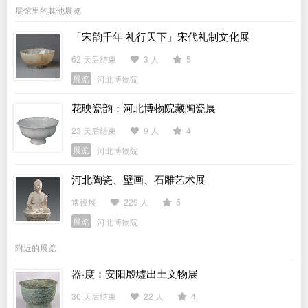
展馆里的其他展览
「宋韵千年 礼行天下」宋代礼制文化展
62 天后结束
3 人
5
展览
河北博物院
花映瓷韵：河北博物院藏陶瓷展
23 天后结束
9 人
4
展览
河北博物院
河北陶瓷、壁画、石雕艺术展
常设展
229 人
5
展览
河北博物院
附近的展览
器·度：安阳殷墟出土文物展
30 天后结束
22 人
4