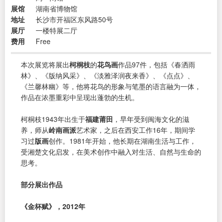
展馆
湖南省博物馆
地址
长沙市开福区东风路50号
展厅
一楼特展二厅
费用
Free
本次展览将展出
柯桐枝
的
花鸟画
作品97件，包括《春洒雨
林》、《版纳风采》、《淡雅泽润夜来香》、《点点》、
《兰馨林幽》等，他将花鸟的形象与笔墨的语言融为一体，
作品在浓墨重彩中呈现出蓬勃的生机。
柯桐枝1943年出生于
福建莆田
，早年受到闽海文化的滋
养，师从
岭南画派
艺术家，之后在西安工作16年，期间学
习过
版画
创作。1981年开始，他长期在湖南生活与工作，
受湘楚文化启发，在美术创作中融入对生活、自然与生命的
思考。
部分展出作品
《金杯赋》，2012年