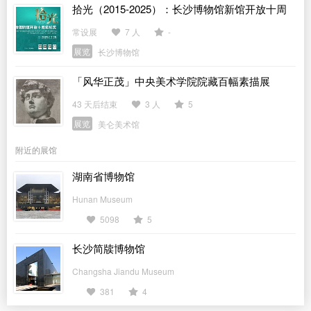
拾光（2015-2025）：长沙博物馆新馆开放十周
年纪实
常设展
7 人
-
展览
长沙博物馆
「风华正茂」中央美术学院院藏百幅素描展
43 天后结束
3 人
5
展览
美仑美术馆
附近的展馆
湖南省博物馆
Hunan Museum
5098
5
长沙简牍博物馆
Changsha Jiandu Museum
381
4