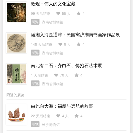
敦煌：伟大的文化宝藏
99 天后结束
55 人
4
展览
湖南省博物馆
潇湘入海是通津：民国寓沪湖南书画家作品展
148 天后结束
9 人
4
展览
湖南省博物馆
南北有二石：齐白石、傅抱石艺术展
1 天后结束
70 人
4
展览
湖南省博物馆
附近的展览
由此向大海：福船与远航的故事
22 天后结束
4 人
4
展览
长沙博物馆