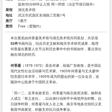
提前30分钟停止入馆 周一闭馆（法定节假日除外）
展馆
湖北美术馆
地址
武汉市武昌区东湖路三官殿1号
展厅
1展厅
费用
Free（需预约）
本次展览由何香凝美术馆与湖北美术馆共同策划，共呈现
52件
书画作品，结合历史文献和相关学术研究成果，梳理
何香凝在重要人生节点和历史事件中的书画创作，重点突出
她在湖北的经历。
何香凝
（1878-1972）原名何谏，祖籍广东南海，是中国近
现代女性社会活动家与艺术家。1903年何香凝与丈夫廖仲
恺东渡日本求学，1905年成为同盟会的第一位女会员，追
随孙中山投身于中国民主革命。
「四一二」反革命政变后，何香凝与南京政府决裂。她和友
人成立「寒之友社」，以自身行动和手中画笔抨击时弊。抗
日战争时期，何香凝与友人在上海、南京等地多次组织义卖
救国书画展览，积极支持抗日战争事业。