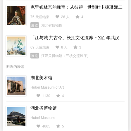
克里姆林宫的瑰宝：从彼得一世到叶卡捷琳娜二
世
76 天后结束
26 人
4
展览
湖北省博物馆
「江与城 共古今」长江文化滋养下的百年武汉
69 天后结束
8 人
3
展览
江汉关博物馆（三楼交流展厅）
附近的展馆
湖北美术馆
Hubei Museum of Art
1130
4
湖北省博物馆
Hubei Museum
4665
5