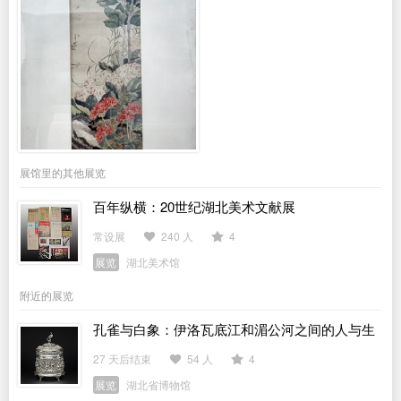
展馆里的其他展览
百年纵横：20世纪湖北美术文献展
常设展
240 人
4
展览
湖北美术馆
附近的展览
孔雀与白象：伊洛瓦底江和湄公河之间的人与生
活
27 天后结束
54 人
4
展览
湖北省博物馆